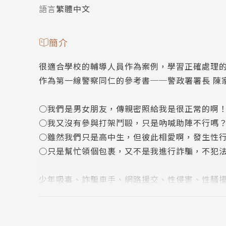
語言
繁體中文
簡介
很適合學校的輔導人員作為案例，學習正確處理的
作為第一線警察同仁的參考書──警政署署長 陳
○我們是男女朋友，傳親密照給我是很正常的啊
○我又沒有參與打架鬥毆，只是吶喊助陣不行嗎
○雖然我們只是高中生，但彼此相愛啊，發生性
○只是幫忙領個包裹，又不是我進行詐騙，不犯
少年吸毒、詐騙車手、網路援交、性侵害、性騷
遇到這些惡事。一旦遇上了，對於一個人及其家
10年來身為婦幼及少年警察隊隊長處理的案件不