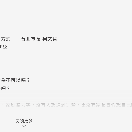
方式──台北市長 柯文哲
家欽
！
？
行為不可以嗎？
法吧？
擾、家庭暴力等，沒有人想遇到這些，更沒有家長曾假想自己
庭和社會，都是極其不安，甚至是成為心理創傷影響一生。
閱讀更多
計其數，以專業身分靠近被害人恐懼受傷的心，也走進犯罪