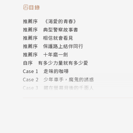
常。真人真事的詳細過程，敘述案件當事人如何
目錄
些惡事的法律程序會怎麼進行。建構社會安全網
推薦序 《渴愛的青春》
推薦序 典型警察故事書
這不只是故事而已，是一本適合家長在教養青春
推薦序 相信就會看見
理起手式及詢問技巧，更是年輕警察及社工學習
推薦序 保護路上結伴同行
推薦序 十年磨一劍
作者簡介
自序 有多少力量就有多少愛
Case 1 走味的咖啡
邱子珍
Case 2 少年車手，魔鬼的誘惑
畢業於台中女中，為中央警察大學法律學士、中
Case 3 藏在螢幕背後的千面人
目前是臺北市政府警察局少年警察隊隊長、台北
Case 4 那些不甘寂寞放蕩的日子
小時夢想成為一名老師，即使後來成為一名女警
Case 5 青蘋果的滋味
可以成為一位不在學校教室裡教書的老師。
Case 6 妳的身體不是妳的身體
老師的工作之所以迷人的地方，在於可以慢慢的
Case 7 小心，「色」影師
各個地方宣導演講，分享這麼多年來學習到的事
Case 8 17歲的未婚媽媽
物，也想給家長和學校的老師們，以及少年工作