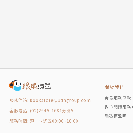
Case 9 網路直播主隱藏的危機
的傷害。
Case 10 孩子，上學的路怎麼那麼遙遠？
Case 11 她失蹤了，請幫我找到她
Case 12 少年ㄟ，死神就在你背後
Case 13 不要錢的東西最貴
Case 14 令人沉迷的網路職籃簽賭
Case 15 難道不是兩情相悅嗎？
Case 16 把我的愛情還給我
Case 17 為什麼要告我性侵？
Case 18 不舒服的感覺
關於我們
Case 19 愛失控
Case 20 禁止他進家門，為何她又允許？
會員服務條款
服務信箱: bookstore@udngroup.com
數位閱讀服務
客服電話: (02)2649-1681分機5
隱私權聲明
服務時間: 週一～週五09:00~18:00