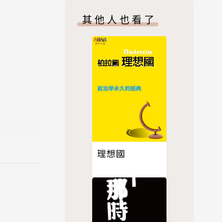
讓人明白這
其他人也看了
的媒材；處
察隊隊長。
理想國
充實，希望
於是經常到
子們的禮
中可能造成