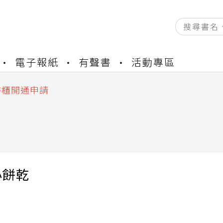
電子報紙
有聲書
活動專區
資產合併結果查詢
中，本站同步暫停部分閱讀服務
書櫃開通申請
與資產合併申請圖文教學
資產合併結果查詢
中，本站同步暫停部分閱讀服務
小餅乾