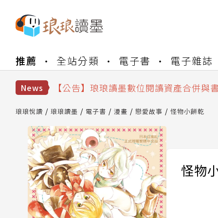
推薦
全站分類
電子書
電子雜誌
【公告】琅琅書店服務升級重要說明及
【公告】因 Readmoo 讀墨系統維護
【公告】琅琅讀墨數位閱讀資產合併與
News
【公告】琅琅讀墨書櫃開通常見問題
【公告】琅琅讀墨 3 分鐘完成書櫃開通
琅琅悅讀
琅琅讀墨
電子書
漫畫
戀愛故事
怪物小餅乾
【公告】琅琅書店服務升級重要說明及
【公告】因 Readmoo 讀墨系統維護
怪物