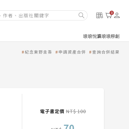
0
琅琅悅讀
琅琅原創
紀念東野圭吾
申請資產合併
查詢合併結果
電子書定價
NT$ 100
70