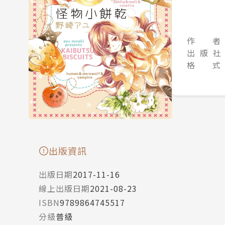
作 者
出 版 社
格 式
出版資訊
出版日期
2017-11-16
線上出版日期
2021-08-23
ISBN
9789864745517
分級
普級