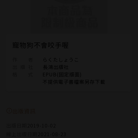
寵物狗不會咬手喔
作 者
らくたしょうこ
出 版 社
長鴻出版社
格 式
EPUB(固定版面)
不提供電子書檔案另存下載
出版資訊
出版日期
2019-10-02
線上出版日期
2021-08-23