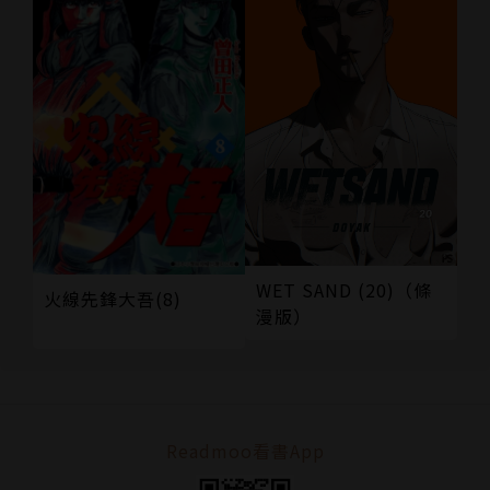
WET SAND (20)（條
火線先鋒大吾(8)
漫版）
Readmoo看書App