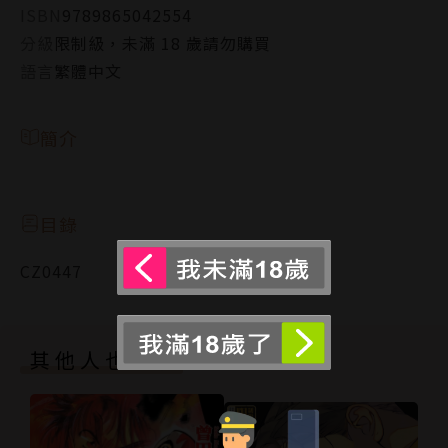
ISBN
9789865042554
分級
限制級，未滿 18 歲請勿購買
語言
繁體中文
簡介
目錄
CZ0447
其他人也買了