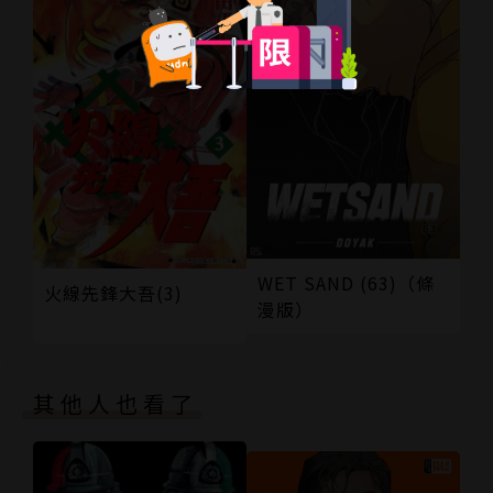
WET SAND (63)（條
火線先鋒大吾(3)
漫版）
其他人也看了