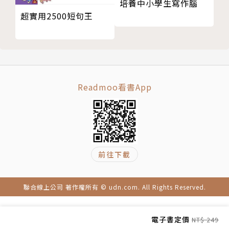
登山
培養中小學生寫作腦
棒球聖地 甲子園
超實用2500短句王
色、香、味的完美調和 日本茶
九月｜長月（ながつき）
健行
防災
Readmoo看書App
累積人生經驗成熟圓融時 祝壽
原來有這種喝法⁈ 日本的酒類
十月｜神無月（かんなづき）
賞楓
萬聖節
前往下載
享受懷舊的療癒時刻 錢湯
十一月｜霜月（しもつき）
校內活動
聯合線上公司 著作權所有 © udn.com. All Rights Reserved.
聯誼
蘊含雙親愛意祈願孩子長壽 七五三
電子書定價
NT$ 249