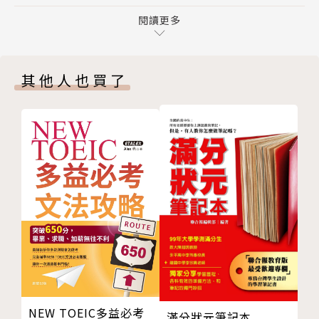
二月｜如月（きさらぎ）
伎、歌舞伎等等。如此豐富多元的文化，正是讓許多人
温泉
閱讀更多
對日本深深著迷的原因，也是開始學習日語的契機。然
考試
而，學習日語與文化、季節活動是如此密不可分，這次
袪除鬼，迎接春天吧！日本的節分
何妨拋開背誦單字和文法的束縛，從生活短句及日本文
其他人也買了
口味豐富的國民美食 烏龍麵
化開始學習呢？
三月｜弥生（やよい）
女兒節
本書按照月份編排，內容包含生活短句及文化專欄。按
畢業
照不同的季節主題，彙整了簡單又實用的句子，學會之
色彩繽紛、滿載幸福的女兒節
後馬上就能開口說日語；文化專欄除了能增進日語閱讀
成熟的大人一定知道的壽司基本常識
能力以外，還可加深讀者對日本文化的理解和認識。最
四月｜卯月（うづき）
後一部分為日本傳統文化，為您導讀獨具魅力的傳統藝
賞花
術之美。希望透過這本書，讀者能夠輕鬆學會日語口
新生活
語、領略日本文化的趣味，而能更加樂於其中。
在城堡賞花 歷史的足跡
日本精神的原點 茶道
五月｜皐月（さつき）
NEW TOEIC多益必考
滿分狀元筆記本