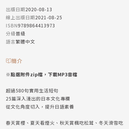
出版日期
2020-08-13
線上出版日期
2021-08-25
ISBN
9789864413973
分級
普級
語言
繁體中文
簡介
※點選附件zip檔，下載MP3音檔
超過580句實用生活短句
25篇深入淺出的日本文化專欄
從文化角度切入，提升日語素養
春天賞櫻、夏天看煙火、秋天賞楓吃松茸、冬天滑雪吃