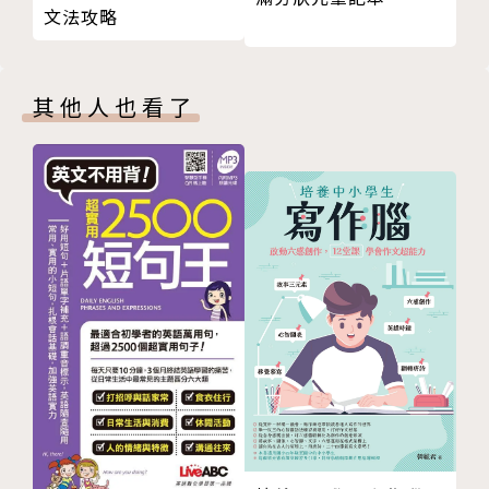
兒童節
文法攻略
逛展覽
充滿愛、充滿樂趣 日本兒童節
享用大自然的恩惠 和食
其他人也看了
六月｜水無月（みなづき）
結婚
兜風
締結夫妻之約 日本的婚禮儀式
一千三百年來支持著日本人的飲食 味噌
七月｜文月（ふみづき）
七夕
海灘
向星星許願 日本七夕
親身感受傳統文化精髓 祭典
八月｜葉月（はづき）
盂蘭盆節