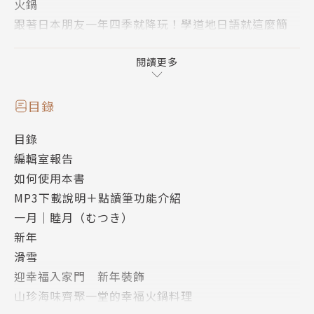
火鍋
跟著日本朋友一年四季就降玩！學道地日語就這麼簡
單！
閱讀更多
想成為真正的「日本通」，你一定要擁有這本！
目錄
在學日語的過往中，你可能學過相關單字、例句，卻不
目錄
見得能實際運用在日常生活或真正了解其典故。為此，
編輯室報告
編輯特別彙整了一整年都用得上的生活日語短句，並且
如何使用本書
補充主題豐富的日本文化專欄，希望為讀者帶來實用而
MP3下載說明＋點讀筆功能介紹
多元的日語學習。
一月｜睦月（むつき）
新年
日本四季分明，自古以來大和民族順應著自然和時序的
滑雪
變化，發展出一套獨特的生活方式。除了春櫻秋楓等季
迎幸福入家門 新年裝飾
節性事物以外，壽司、和食、日本酒等飲食文化深受人
山珍海味齊聚一堂的幸福火鍋料理
們喜愛；而提到傳統文化，則會讓人聯想到相撲、藝