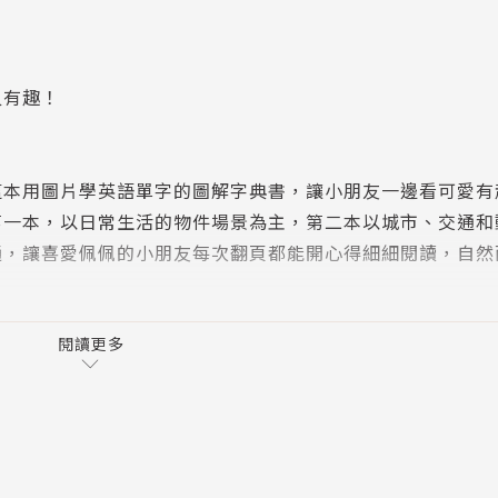
又有趣！
了這本用圖片學英語單字的圖解字典書，讓小朋友一邊看可愛
第一本，以日常生活的物件場景為主，第二本以城市、交通和
通，讓喜愛佩佩的小朋友每次翻頁都能開心得細細閱讀，自然
閱讀更多
以及出外遊玩的環境，讓小朋友從最熟悉的日常生活開始學習
飾等生活常見用品。