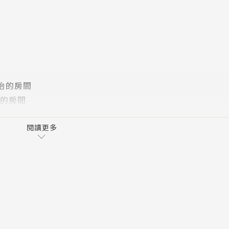
室外的玩具。
肉、點心的特殊場合。
美術勞作常用的文具。
及春夏秋冬出遊的場景。
品以及各種船、飛機的說法。
和喬治的房間
媽媽的房間
美式說法不同時，會加入美式說法為補充，內容都是由教學經
的小朋友，都可以使用本書。
閱讀更多