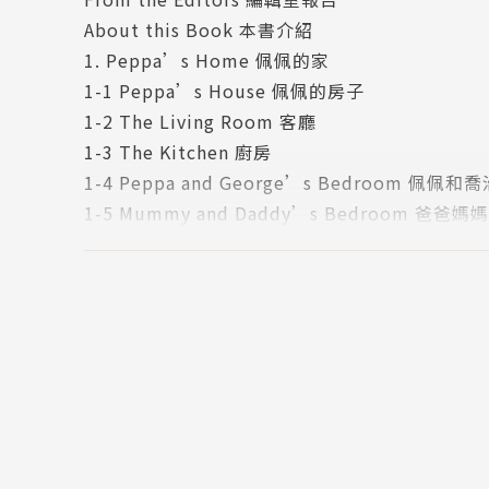
第二單元【佩佩的家】包含小朋友常玩的室內、
About this Book 本書介紹
第三單元【佩佩愛美食】包含常見的食物以及烤
1. Peppa’s Home 佩佩的家
第四單元【佩佩的學校】包含教室內的物品以及
1-1 Peppa’s House 佩佩的房子
第五單元【佩佩的四季】包含各種天氣的說法以
1-2 The Living Room 客廳
第六單元【佩佩上山下海】包含出外遠遊所需物
1-3 The Kitchen 廚房
1-4 Peppa and George’s Bedroom 佩佩
英式美式英語穿插教學
1-5 Mummy and Daddy’s Bedroom 爸爸
全書約500個單字，以英式英語為主，但遇到與
1-6 The Study 書房
籍以及美籍老師撰寫，讓想學習英式或美式英語
1-7 The Bathroom 浴室
1-8 Daily Routine 日常生活
1-9 Household Items 居家用品
1-10 Toiletries 浴室用品
1-11 Baby Items 寶寶用品
2. Peppa’s Having Fun 佩佩玩遊戲
2-1 Playtime 遊戲時間
2-2 Playing with Friends 跟朋友玩