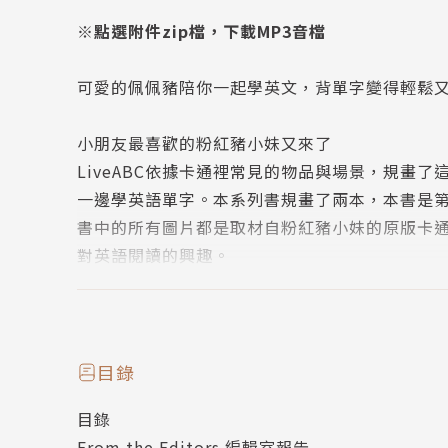
※點選附件zip檔，下載MP3音檔
可愛的佩佩豬陪你一起學英文，背單字變得輕鬆
小朋友最喜歡的粉紅豬小妹又來了
LiveABC依據卡通裡常見的物品與場景，規畫
一邊學英語單字。本系列書規畫了兩本，本書是
書中的所有圖片都是取材自粉紅豬小妹的原版卡
對英語閱讀的興趣。
六大主題內容，佩佩豬教你看圖就能學好單字
本書包含的內容以居家環境開始，再發展到學校
多彩多姿的豐富內容，背單字不枯燥乏味。
目錄
目錄
第一單元【佩佩的家】包含家具、家居及房間擺
From the Editors 編輯室報告