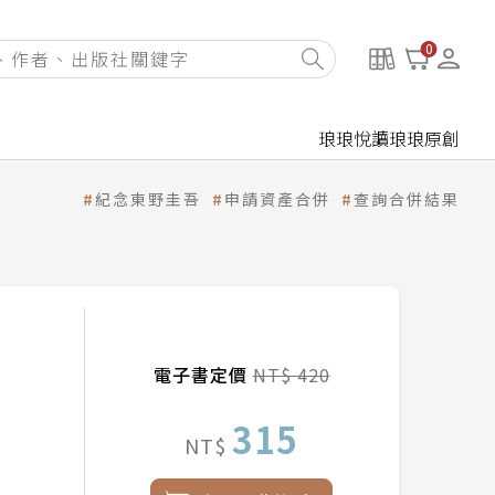
0
琅琅悅讀
琅琅原創
紀念東野圭吾
申請資產合併
查詢合併結果
電子書定價
NT$ 420
315
NT$