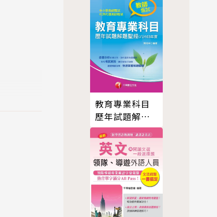
驗豐富的英
教育專業科目
歷年試題解題
聖經（八）103
年度[教師甄試
／教師檢定]