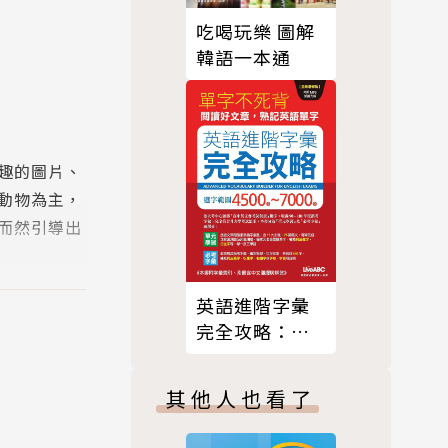
吃喝玩樂 圖解
韓語一本通
有趣的圖片、
動物為主，
而然引導出
英語進階字彙
完全攻略：選
英語單字，
字範圍4500-
7000（全新增
其他人也看了
修版）