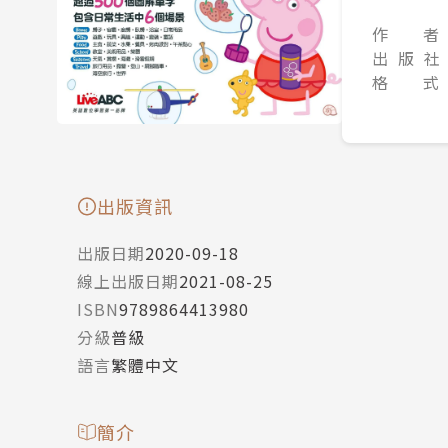
作 者
出 版 社
格 式
出版資訊
出版日期
2020-09-18
線上出版日期
2021-08-25
ISBN
9789864413980
分級
普級
語言
繁體中文
簡介