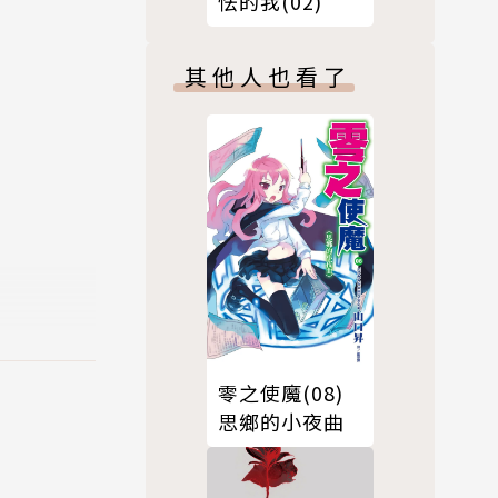
怯的我(02)
其他人也看了
零之使魔(08)
思鄉的小夜曲