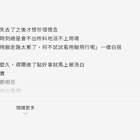
何抉擇？
西是失去了之後才想珍惜懷念
關鍵時刻總是會不出所料地派不上用場
話和「用腳走路太累了，何不試試看用腳飛行呢」一樣白搭
了那麼久，偶爾做了點好事就馬上被洗白
事實
己都相信
/藍旗左衽/524682534275200
上做出選擇
別疼痛、哪裡特別舒服
閱讀更多