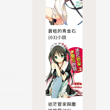
蒼柩的青金石
(03)小說
迷茫管家與膽