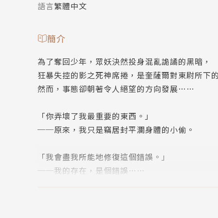
語言
繁體中文
簡介
為了奪回少年，眾妖決然投身混亂詭譎的黑暗，
狂暴失控的影之死神席捲，是奎薩爾對東尉所下
然而，事態卻朝著令人絕望的方向發展……
「你弄壞了我最重要的東西。」
──原來，我只是竊居封平瀾身體的小偷。
「我會盡我所能地修復這個錯誤。」
──我的存在，是個錯誤……
「等了十二年，殿下，期待換魂結束的那一刻嗎
──不重要了，因為「我」將不復存在。