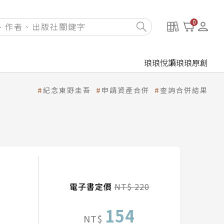
0
琅琅悅讀
琅琅原創
紀念東野圭吾
申請資產合併
查詢合併結果
電子書定價
NT$ 220
154
NT$