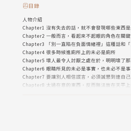
目錄
如果找回皇子的代價是封平瀾的消失，眾妖該如
人物介紹
他們又該如何拯救一個不想被拯救的靈魂？
Chapter1 沒有失去的話，就不會發現哪些東
Chapter2 一般而言，看起來不起眼的角色在
作者簡介
Chapter3 「別一直陷在負面情緒裡」這種
Chapter4 很多時候進廁所上的未必是廁所
藍旗左衽
Chapter5 壞人最令人討厭之處在於，明明壞
Chapter6 眼睛所見的未必是事實，也未必不是
誤人子弟髒髒人。
Chapter7 要讓別人相信謊言，必須誠懇到連自
藍旗左衽粉絲專頁：www.facebook.com/pages
Chapter8 太過在意的東西，反而無法放在天平
噗浪：www.plurk.com/leara
Chapter9 從昏迷中醒來，最好先確認哪裡特
Epilogue 嘿嘿，還沒有完結
繪者簡介
版權頁
zgyk