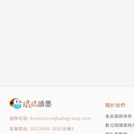
前に、「猫派から犬派となった」と言ったこと
そのすぐ、色々事情があって今猫と一緒に住む
やはり猫もかわいい..！
之前說過「從貓派變成犬派了」，但最近因為諸
果然貓還是很可愛啊啊啊！
關於我們
會員服務條款
服務信箱: bookstore@udngroup.com
數位閱讀服務
客服電話: (02)2649-1681分機5
隱私權聲明