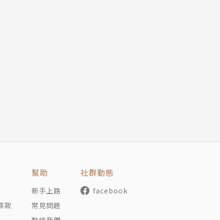
がありますが、
ことになりました。
多緣由而跟貓同居了，
幫助
社群動態
新手上路
facebook
條款
常見問題
聯絡我們