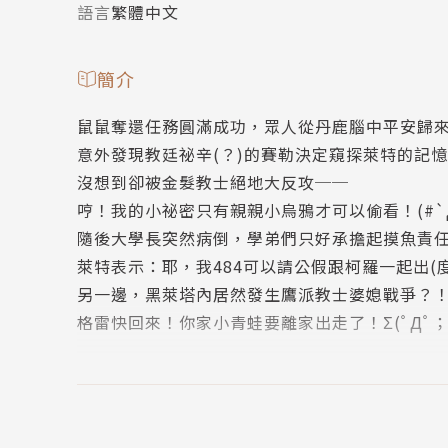
語言
繁體中文
簡介
鼠鼠奪還任務圓滿成功，眾人從丹鹿腦中平安歸
意外發現教廷祕辛(？)的賽勒決定窺探萊特的記
沒想到卻被金髮教士絕地大反攻──
哼！我的小祕密只有親親小烏鴉才可以偷看！(#`Д
隨後大學長突然病倒，學弟們只好承擔起摸魚責
萊特表示：耶，我484可以請公假跟柯羅一起出(度)
另一邊，黑萊塔內居然發生鷹派教士婆媳戰爭？
格雷快回來！你家小青蛙要離家出走了！Σ(ﾟДﾟ
To教廷：柯羅好像發現了我的小祕密，那我只好以身相許
作者簡介