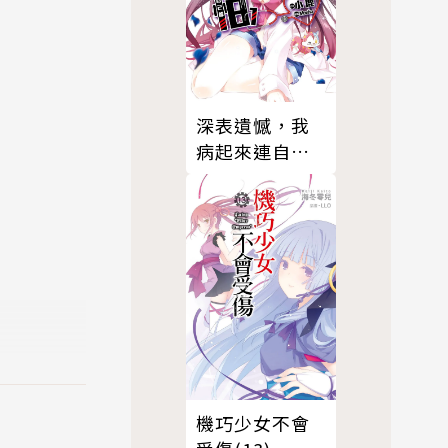
深表遺憾，我
病起來連自己
都怕(01)
機巧少女不會