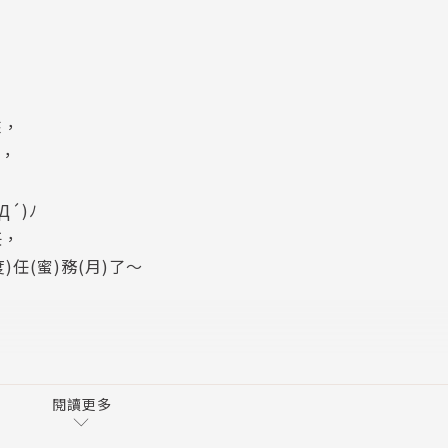
來，
憶，
´)ﾉ
任，
任(蜜)務(月)了～
！
；
了！(,,Ծ 3 Ծ,,)
閱讀更多