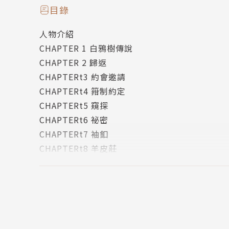
目錄
碰碰俺爺
人物介紹
CHAPTER 1 白鴉樹傳說
最為人所知的事蹟為一個人吃掉一盒摳死摳壽司
CHAPTER 2 歸返
歡迎上噗浪或粉絲團找我玩。
CHAPTERt3 約會邀請
CHAPTERt4 箝制約定
噗浪：www.plurk.com/bbb1880
CHAPTERt5 窺探
粉絲團：www.facebook.com/ponponmyfathe
CHAPTERt6 祕密
CHAPTERt7 袖釦
繪者簡介
CHAPTERt8 羊皮莊
CHAPTERt9 亞森
Woonak
CHAPTERt10 詛咒
版權頁
魅力的なキャラを描くことはいつもドキドキし
繪製有魅力的角色時，總覺得怦然心動呢！