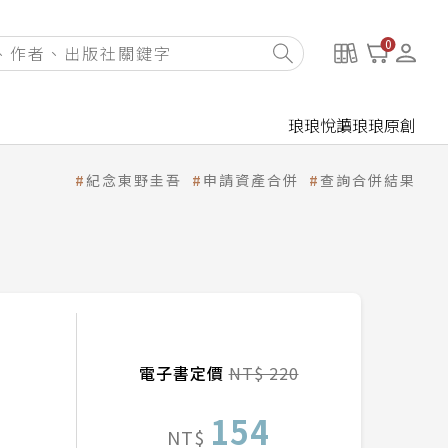
0
琅琅悅讀
琅琅原創
紀念東野圭吾
申請資產合併
查詢合併結果
電子書定價
NT$ 220
154
NT$