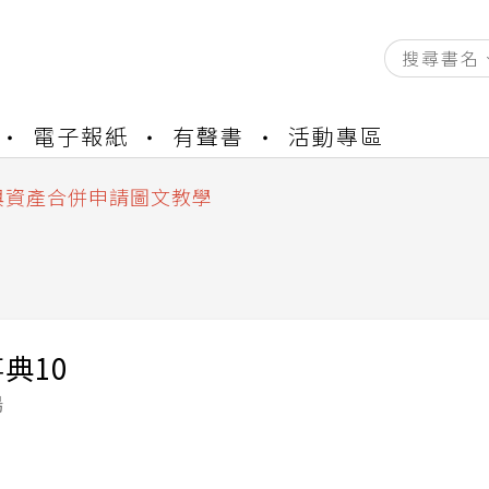
資產合併結果查詢
電子報紙
有聲書
活動專區
書櫃開通申請
與資產合併申請圖文教學
資產合併結果查詢
書櫃開通申請
典10
鳴