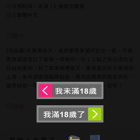
分級
限制級，未滿 18 歲請勿購買
語言
繁體中文
簡介
(完結篇)在畢業前夕，龍彥跟惠美留終於在一起，不過
惠美留還是訂了最後一項規則，在１２點之前必須完全
任由她擺佈。到了畢業典禮當天，惠美留先到大哥墳前
上香，後來卻還是臨陣脫逃，再次從龍彥的面前消失。
龍彥給她一年的時間，他們最後是否會在一起呢？
目錄
其他人也買了