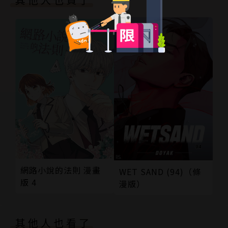
網路小說的法則 漫畫
WET SAND (94)（條
版 4
漫版）
其他人也看了