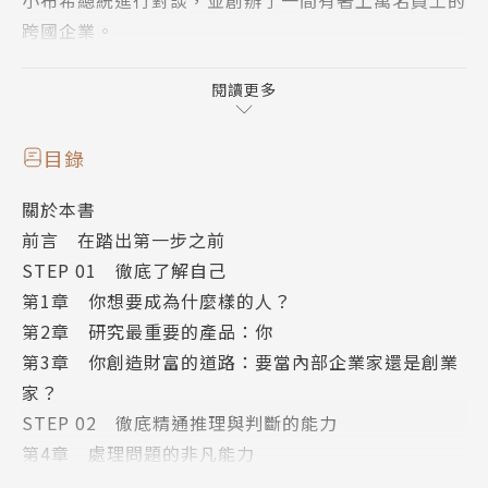
跨國企業。
然而，他並非含著金湯匙出生的富二代，反之，他自小
跟隨父母逃離烽火連天的伊朗，曾居住於德國難民營，
閱讀更多
一家人移民到美國後靠社會救濟金過活。
他18歲就從軍，從沒讀過大學，常因為說英文的口音
目錄
被取笑，甚至曾背過數百萬卡債。但他並不因此服輸，
關於本書
他決定從一名健身房的業務員做起，慢慢往上爬，直到
前言 在踏出第一步之前
建立起自己的事業版圖。
STEP 01 徹底了解自己
他在書中濃縮了人生經驗與商場實用作法，彙整出五個
第1章 你想要成為什麼樣的人？
步驟，協助你在人生與事業上不再迷航，進而找到屬於
第2章 研究最重要的產品：你
自己的致勝棋局。
第3章 你創造財富的道路：要當內部企業家還是創業
家？
▌企業家vs西洋棋大師
STEP 02 徹底精通推理與判斷的能力
成功的企業家與西洋棋大師看似天差地遠，但他們其實
第4章 處理問題的非凡能力
有一個共通點：能夠迅速組織眼前四散的棋子，並預測
第5章 如何解出Ｘ的值：做出有效決策的方法
接下來的五步棋怎麼走。