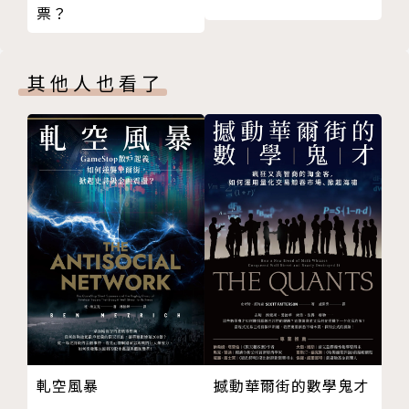
票？
附錄Ｂ 自我認同稽核表
附錄Ｃ 解出「Ｘ值」的表單
第三步：徹底釐清該如何建立適合的團隊
推薦閱讀清單
學會分辨最適合的事業夥伴與顧問，美國黑手黨就曾因
其他人也看了
版權頁
為對一位FBI臥底探員深信不疑，終致212位黑手黨成
員被逮捕。打造「黃金手銬」來改善員工留任率，在組
織內建立多層次誘因，激勵團隊發揮極致能力。
第四步：徹底掌握擴張的策略
兼顧組織的線性成長及指數型成長，例如亞馬遜的Pri
me會員服務能帶來一年119億美元的營收。組織越大
就會越脆弱，因此需提高警戒，英特爾前執行長就說過
他們的特質是「疑神疑鬼」，時時保持對威脅的警覺
性。
第五步：徹底精通如何使用力量
軋空風暴
撼動華爾街的數學鬼才
向「黑幫」學習如何談判、銷售以及產生影響力。了解