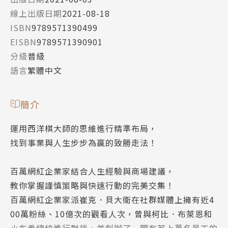
線上出版日期
2021-08-18
ISBN
9789571390499
EISBN
9789571390901
分級
普級
語言
繁體中文
簡介
運用西洋棋大師的思維進行精準布局，
找到事業與人生步步為贏的致勝走法！
百萬網紅企業家結合人生經驗與商場建議，
教你掌握謹慎策略與快速行動的完美交集！
百萬網紅企業家派崔克．貝大衛在社群媒體上擁有近4
00萬粉絲、10億次的觀看人次，曾與柯比．布萊恩和
小布希總統進行對談，並創辦了一間有著上萬名員工的