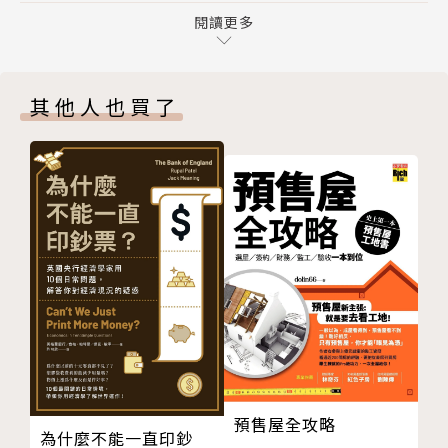
STEP 03 徹底釐清如何建立適合的團隊
閱讀更多
貝大衛將這項技能轉換成一套實際的操作方式，處於各
第6章 個體企業家的迷思：如何建立自己的團隊
個事業階段的高績效人士皆能適用。無論你是感到自己
第7章 建立一套有原則的公司文化
不斷碰壁、失去動力，或是正在尋找創新策略以帶領你
其他人也買了
第8章 信任＝速度：可信度的力量
的事業前往下個階段，都可以在本書中找到答案。
STEP 04 徹底掌握擴張的策略
第9章 擴張的目標是指數型成長
▌如何策劃你的下五步？
第10章 跟衝勁交朋友，面對混亂狀態也要有所準備
第一步：徹底了解自己
第11章 魔球：設計一套系統來追蹤你的公司
問自己真正想要什麼，用「自我認同稽核表」來找出自
第12章 要疑神疑鬼，行家從來不會放鬆自己的戒備
己的動力來源。有時甚至連羞辱都可以是強大的驅動
STEP 05 徹底學會使用力量
力，特斯拉創辦人伊隆．馬斯克就曾被父親所蔑視，他
第13章 如何擊敗巨人並掌控故事的走向
便將這股憤怒化為鞭策自己的燃料，邁向成功。
第14章 研究黑幫：如何銷售、談判、產生影響力
第15章 培養你的力量，保持實戰力
第二步：徹底精通推理與判斷的能力
結語 將軍
處理問題的第一步就是負起全責，使用投資時間報酬率
謝詞
（ITR）公式，解出獨立問題「X」的值，以便利用所
預售屋全攻略
為什麼不能一直印鈔
附錄Ａ 什麼事能激發你的動力？
有資源來做出最佳決策。