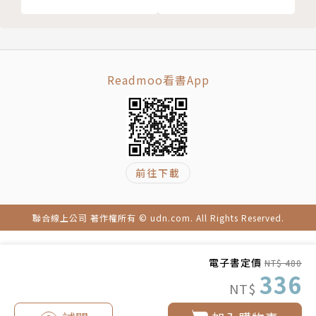
自己與對手的弱點，與合作對象協商時，善用手上的籌
碼，如同電影《教父》的經典台詞：「我會提出一個讓
他無法拒絕的條件。」
Readmoo看書App
▌為什麼只有五步？
五步，是深思熟慮的策略與快速行動之間完美的交集
點。
雖然有時你會希望設想得遠一點，但太遠的規劃可能導
前往下載
致過度分析而麻痺。
此外，從宏觀層級來看，為了精通在商業上成功的方
式，也需要五個步驟。
聯合線上公司 著作權所有 © udn.com. All Rights Reserved.
因此，本書正是以這五個致勝步驟而寫成。
電子書定價
NT$ 480
▌本書可以教你什麼？
336
NT$
．「目標」：釐清你真正想要什麼、想成為什麼。
．「定位」：清楚找到自己與旁人的差異，明確傳達出