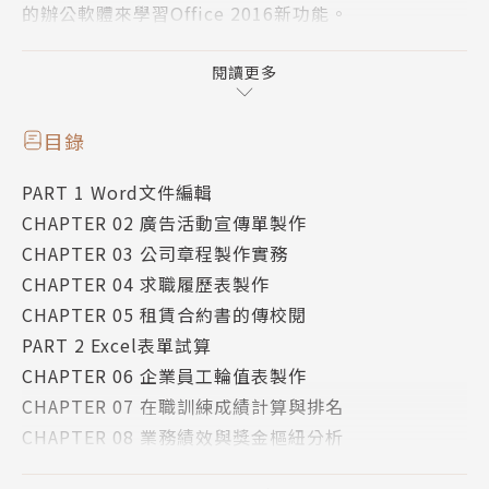
的辦公軟體來學習Office 2016新功能。
■豐富多樣的文件表單、財會報表、完美簡報，徹底了
解Office在企業中實際應用的層面。
閱讀更多
■精選16個商務範例：如合約建立、業務績效、資產
負債、市場分析、策略聯盟合作計畫等精彩實例詳解。
目錄
■詳盡的步驟圖文解說，內容由淺入深、循序漸進，兼
PART 1 Word文件編輯
顧學習與實用成效，快速變成職場達人。
CHAPTER 02 廣告活動宣傳單製作
■學習本書Excel 2016/2019均適用。
CHAPTER 03 公司章程製作實務
CHAPTER 04 求職履歷表製作
CHAPTER 05 租賃合約書的傳校閱
PART 2 Excel表單試算
CHAPTER 06 企業員工輪值表製作
CHAPTER 07 在職訓練成績計算與排名
CHAPTER 08 業務績效與獎金樞紐分析
CHAPTER 09 季節與年度人員考績評核表