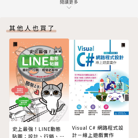
CHAPTER 10 人事薪資系統應用
閱讀更多
CHAPTER 11 投資理財私房專案規劃
PART 3 PowerPoint簡報設計
其他人也買了
CHAPTER 12 新進員工職前教育說明會
CHAPTER 13 旅遊產品簡報
CHAPTER 14 商品市場分析簡報
CHAPTER 15 策略聯盟合作計劃
CHAPTER 16 股東會營運報告
Visual C# 網路程式設
史上最強！LINE動態
計－線上遊戲實作
貼圖：設計、行銷、經