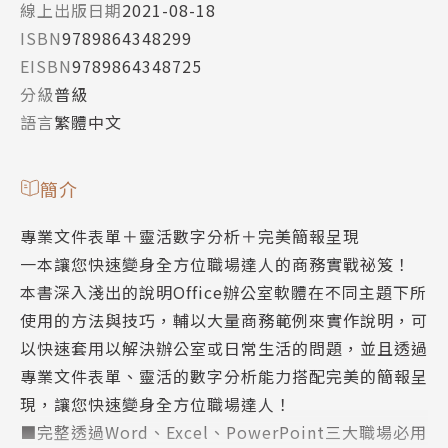
線上出版日期
2021-08-18
ISBN
9789864348299
EISBN
9789864348725
分級
普級
語言
繁體中文
簡介
專業文件表單＋靈活數字分析＋完美簡報呈現
一本讓您快速變身全方位職場達人的商務實戰祕笈！
本書深入淺出的說明Office辦公室軟體在不同主題下所
使用的方法與技巧，輔以大量商務範例來實作說明，可
以快速套用以解決辦公室或日常生活的問題，並且透過
專業文件表單、靈活的數字分析能力搭配完美的簡報呈
現，讓您快速變身全方位職場達人！
■完整透過Word、Excel、PowerPoint三大職場必用