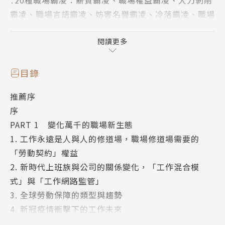
․20種職場霸凌：薪資霸凌、職場權益霸凌、人力剝削
霸凌、職場言語霸凌、妨害名譽霸凌、冷落霸凌、職場
雙重霸凌、性騷擾霸凌、情感霸凌、不當解雇霸凌、職
場共同過失霸凌、職場網路霸凌、職場栽贓霸凌、職場
閱讀更多
歧視孕婦霸凌、職場歧視殘障者霸凌、文化霸凌、種族
霸凌、職場年齡歧視霸凌、職場肢體霸凌、主管偏心霸
目錄
凌。
推薦序
序
在職場的工作環境中，教你維護職場權益，化解工作場
PART 1 變化萬千的職場新生態
合的欺壓侵犯，為自己爭取更多的權益！
1. 工作永遠是人與人的修道場，職場修道場需要的
「勞動契約」權益
工作永遠是人與人的修道場，職場修道場你需要知道─
2. 新時代上班族與公司的關係變化，「工作混合模
─
式」與「工作網路監管」
․「勞動契約」的權益：「薪資保障」、「加班費」、
3. 全球勞動保障的類型與趨勢
「出差費」、「特別休假」規定，還有公司福利當中的
4. 新冠疫情衝擊下的工作未來
「健康保險」、「職災保護」。除此之外，「政府勞
5. 做一個高價值員工，職場離職要注意「不競爭條