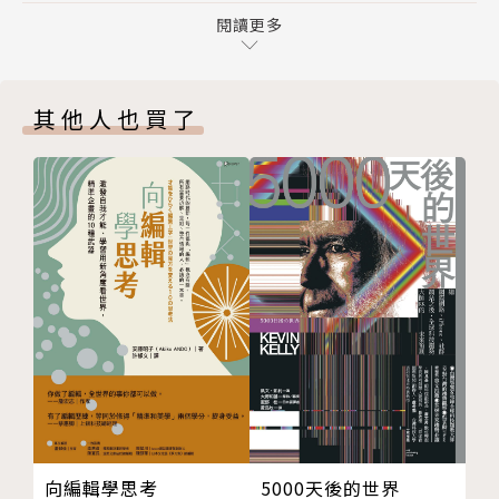
保」、「資遣與解僱」等。
款」以及「限制盟約」
閱讀更多
PART 2 職場霸凌「人際篇」
․新時代上班族與公司的關係變化，當中「混合模型」
6. 職場男女關係，是忌諱，還是祝福；是「性騷
的工作形式與工作中的「網路監管」。
其他人也買了
擾」，還是真愛？在職場需要注意的「情感霸凌」
7. 在職場不要人云亦云，職業歧視的「言語貶低」，
․職場男女關係，是忌諱，還是祝福？是「性騷擾」，
屬於「言語職場霸凌」
還是真愛？在職場需注意的「情感霸凌」。
8. 在職場不要加入公司小道消息造成「妨害名譽霸
凌」，因為危險就在你身邊
․在職場不要人云亦云，職業歧視的「言語貶低」，屬
9. 職場霸凌中的「冷落霸凌」常常發生在你的友善回
於「言語職場霸凌」，同事的看法一定要過濾。
答，在此讓你知道如何避免
10. 遇到職場霸凌，呈報高層有必要，但是注意避免成
․在職場不要加入公司小道消息造成「妨害名譽霸
為「職場雙重霸凌」的受害者
凌」，小心不要讓霸凌同事的汙名掛在你身上，因為危
PART 3 職場霸凌「薪資與福利篇」
險就在你身邊。
11. 不可恃才傲物，急著加薪就是等著無薪的開端，在
此讓你知道勞資雙方的「薪資霸凌」
․職場霸凌中的「冷落霸凌」常常發生在你的友善回
向編輯學思考
5000天後的世界
12. 不要落入「職場權益霸凌」而不自知，「公司福