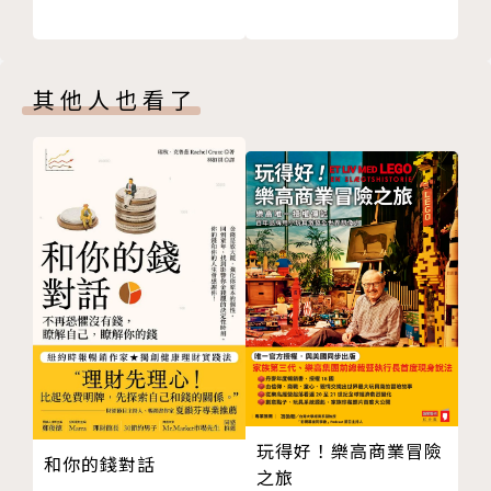
答，千萬不要傻傻的有問必答。
利」當中的「健康保險」與「職災保護」
13. 臨時委派出差任務，「出差費」與「加班費」未給
․遇到職場霸凌，呈報公司高層有必要，但是注意「越
付的「人力剝削霸凌」
級報告」的危險，小心老闆與經理同陣線，讓你成為
其他人也看了
14. 職場「男女同工同酬」與「休假」是趨勢，不要落
「職場雙重霸凌」的受害者。
入男女不平等的「職場性別歧視霸凌」
15. 職場「資遣」與「解僱」，避免落入被「不當解僱
․不可恃才傲物，急著加薪就是等著無薪的開端，但是
的霸凌」
要注意公司「薪資是否達標 」、「是否刻意降薪」、
PART 4 職場霸凌「生存篇」
「是否按時薪資給付」、「薪資報稅預扣方式」的「薪
16.「懲罰不同流合汙者」屬於職場霸凌，不要被捲入
資霸凌」。
「職場共同過失霸凌」
17.「職場網路霸凌」，告訴你解決的方法
․不要凡事講求公平，有時候 不公平反而是你的人脈累
18. 面對「職場栽贓霸凌」如何處理
積。但是，要清楚任職公司的「公司福利」當中的「健
19.「孕婦求職被拒」以及「孕婦因孕被辭」的「個人
康保險」、「職災保護」，也要知道「政府勞保」，不
身分轉換霸凌」
要讓自己落入「職場權益霸凌」的不公正而不自知。
玩得好！樂高商業冒險
20. 如何協助杜絕「歧視殘障者」的霸凌
和你的錢對話
之旅
PART 5 職場霸凌防治「提升篇」