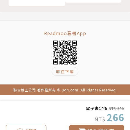
․臨時委派當日出差任務，但是如果公司沒給「出差
21. 職場多元文化是趨勢，如何避免「文化霸凌」與
費」與「加班費」該如何解決？在不合理的要求是磨練
「種族霸凌」
中，仍然要注意「人力剝削霸凌」。
22.「職場年齡歧視霸凌」因職場而異，如何重塑自己
23.「職場肢體霸凌」有刑法責任，處理職場肢體霸凌
․在職場「男女同工同酬」是職場的權力，不要落入男
Readmoo看書App
的流程
女不平等的「職場性別歧視」霸凌，在職場員工也有權
24. 如何處理「主管偏心霸凌」讓你超越情緒內耗框架
利得到「特別休假」，不要成為職場休假不平等的「福
25. 職場瓶頸有時候是職場評估失誤，不是職場霸凌，
利剝削霸凌」。
告訴你如何區分
前往下載
後言 這些職場霸凌，你要知道如何面對與處理，並且
․在職場，棒打出頭草，「懲罰不同流合汙者」屬於職
保護你自己！
場霸凌，怎樣觀察職場方向，不要落入「職場共同過
References
失」的霸凌。
聯合線上公司 著作權所有 © udn.com. All Rights Reserved.
版權頁
法律調解專家教你如何維護職場權益，化解工作場合的
電子書定價
NT$ 380
欺壓侵犯，讓你在職場建立公平健康的工作環境。所謂
266
NT$
的「職場霸凌」（workplace bullying），不單指工