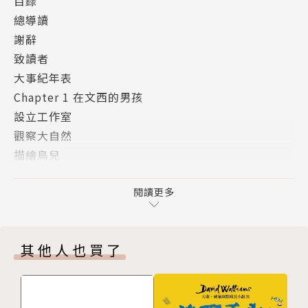
目錄
後才畫它，是非常重要的。
總導讀
像達文西幼時一般畫鳥類和其他動物的素描
謝辭
測試高度和距離認知，估量一棵樹的實際高度
致讀者
像軍事工程師般決定投石器的發射角度，第一炮就擊中
大事紀年表
目標
Chapter 1 在文西的男孩
從鳥瞰觀點製作地圖
設立工作室
鏡像書寫
觀察大自然
描繪鳥兒
Chapter 2 年輕學徒
作者簡介 |
畫筆筒
閱讀更多
珍妮斯．賀伯特 Janis Herbert
製作相框！
現居美國北加州的自由作家，在當地經營一家書店。她
人生面具
曾撰寫六本以上給青少年的知識學習叢書，包括《給孩
其他人也買了
廚房黏土
子讀的林肯傳》、《給孩子讀的美國革命運動故事》、
動物藝術
《給孩子讀的馬可波羅傳》等等。
製作旗幟
譯者簡介 |