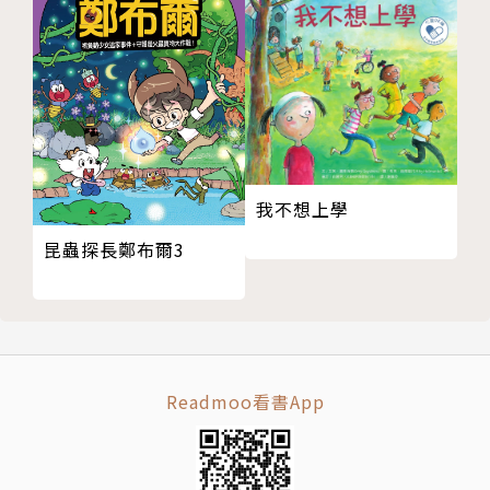
文藝復興時代的藥草花園
名詞解釋
文藝復興時期重要人物簡介
參考資源
圖片出處
版權頁
封底
我不想上學
昆蟲探長鄭布爾3
Readmoo看書App