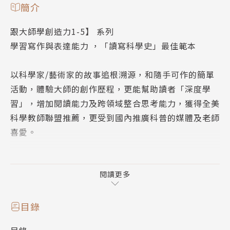
簡介
跟大師學創造力1-5】 系列
學習寫作與表達能力 ，「讀寫科學史」最佳範本
以科學家/藝術家的故事追根溯源，和隨手可作的簡單
活動，體驗大師的創作歷程，更能幫助讀者「深度學
習」，增加閱讀能力及跨領域整合思考能力，獲得全美
科學教師聯盟推薦，更受到國內推廣科普的媒體及老師
喜愛。
內容簡介｜
身為畫家最重要的是保持心靈如鏡面般澄澈。──達文
閱讀更多
西
達文西強烈主張「藝術家必須從大自然學習」，並從觀
目錄
察到的現象中汲取靈感。他認為要先徹底了解一項事物