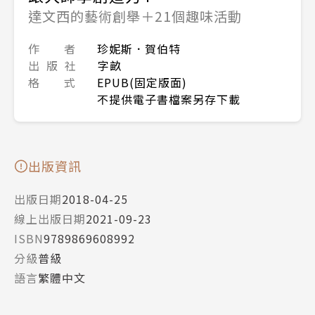
達文西的藝術創舉＋21個趣味活動
作 者
珍妮斯．賀伯特
出 版 社
字畝
格 式
EPUB(固定版面)
不提供電子書檔案另存下載
出版資訊
出版日期
2018-04-25
線上出版日期
2021-09-23
ISBN
9789869608992
分級
普級
語言
繁體中文