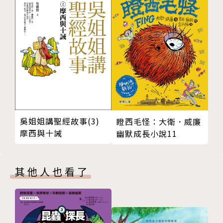
Chapter 3 激盪的天才
陳佳琳
達文西的魯特琴
台灣大學外文系畢，美國華盛頓大學國際關係碩士，蒙
鏡像書寫
特瑞國際研究學院口筆譯碩士，曾任電視台編審，現為
靈感筆記本
專職翻譯。譯有作者多部作品包括《阿卡拉先師古抄
測量人體
本》、《9288奇幻之旅》等，其他知名得獎作品包括
行星化妝舞會
《PS，我愛你》、《娥蘇拉的生生世世》、《騙
眼睛運動
徒》、《布魯克林》、《在我墳上起舞》、《來自無人
達文西的午餐
地帶的明信片》與《梵谷流浪一百年》等。
製作鳥食
吳姐姐講聖經故事(3)
瞪西毛怪：大衛．威廉
沙萊的茴香種子甜點
摩西與十誡
幽默成長小說11
學點義大利文吧
製作降落傘風箏
飛彈和數學
其他人也看了
Chapter 4 「我即永恆。」
地圖繪製的技巧
那棵樹有多高？