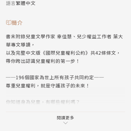
語言
繁體中文
簡介
書末附錄兒童文學作家 幸佳慧、兒少權益工作者 葉大
華專文導讀，
以及完整中文版《國際兒童權利公約》共42條條文，
帶你跨出認識兒童權利的第一步！
──196個國家為世上所有孩子共同約定──
尊重兒童權利，就是守護孩子的未來！
你知道身為兒童，有哪些權利嗎？
作者阿朗．賽赫以詩意的文字，繪者奧黑莉婭．馮媞以
充滿活力想像的圖畫，簡明扼要的詮釋了一九八九年聯
閱讀更多
合國大會通過的《國際兒童權利公約》（這份公約已得