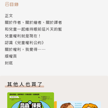
到一百九十六個國家的簽署）。
目錄
正文
關於作者、關於繪者、關於譯者
作者簡介 |
和兒童一起維持眼前這片天的藍
阿朗‧賽赫 Alain Serres
兒童權利就是現在！
一九五六年出生於法國。曾任幼兒園教師，因為孩子們
認識《兒童權利公約》
給他的靈感，他為孩子創作的作品已超過一百冊。他也
關於權利，我覺得⋯⋯
是本書原出版社Rue du Monde的創辦人，他希望出
版權頁
版更多讓孩子能思辨和啟發想像力的書。
封底
奧黑莉婭．馮媞 Aurélia Fronty
一九七三年出生於法國，巴黎Duperré 藝術學院畢
業，曾任時尚圈的插畫設計家，已出版超過四十冊作
其他人也買了
品，因常於非洲、亞洲和中南美洲旅行，作品色彩鮮豔
大膽，充滿熱情。
譯者簡介 |
陳怡潔