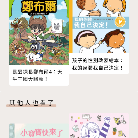
輔大法文系畢業，在零售業及高科技業工作了十年後，
終於如願回到法國當學生，並取得阿爾圖瓦大學跨文化
協商碩士學位。目前隱居鄉間，以教授美語及翻譯為
業。期許自己成為一個傾聽學生心聲的老師，協助孩子
們發現各自的獨特性，認同並珍惜自己生長的土地。常
常被孩子們的叛逆挑戰脆弱的神經，但總會被他們的微
笑融化。譯作有《奶奶只是想睡覺》、《聽不見的聲
孩子的性別啟蒙繪本：
音》、《不要！我不要！》等。
我的身體我自己決定！
昆蟲探長鄭布爾4：天
牛王國大騷動！
其他人也看了