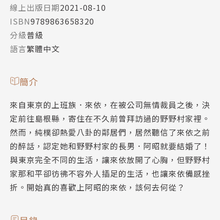
線上出版日期
2021-08-10
ISBN
9789863658320
分級
普級
語言
繁體中文
簡介
來自東京的上班族．來依，在被公司無情裁員之後，決
定前往島根縣，寄住在不久前曾拜訪過的野野村家裡。
然而，純樸卻熱愛八卦的鄰居們，居然聽信了來依之前
的醉話，認定她和野野村家的長男．阿昭就要結婚了！
與東京完全不同的生活，讓來依放開了心胸，但野野村
家那和平卻彷彿不容外人插足的生活，也讓來依備感挫
折。開始真的喜歡上阿昭的來依，該何去何從？
目錄