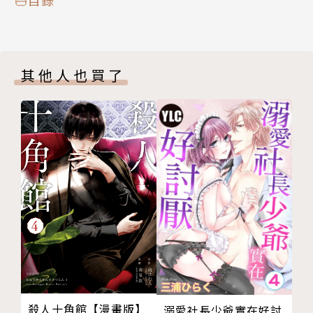
其他人也買了
殺人十角館【漫畫版】
溺愛社長少爺實在好討