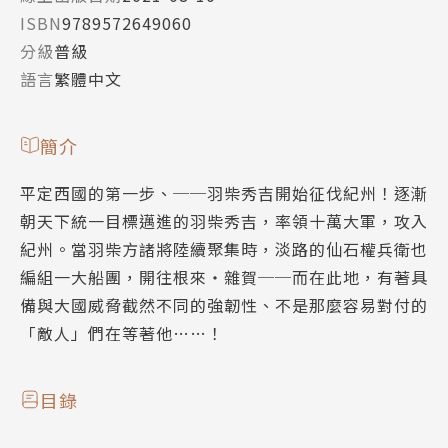
ISBN
9789572649060
分級
普級
語言
繁體中文
簡介
平定西國的第一步、──羽柴秀吉開始征伐紀州！逐漸
朝天下統一目標邁進的羽柴秀吉，率領十萬大軍，攻入
紀州。當羽柴方諸將陸續聚集時，淡路的仙石權兵衛也
編組一大船團，開往根來‧雜賀──而在此地，有著具
備與大國威脅截然不同的強韌性、不是那麼容易對付的
「敵人」們在等著他……！
目錄