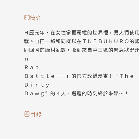
簡介
Ｈ歷元年，在女性掌握霸權的世界裡，男人們使
戰。山田一郎和同樣以在ＩＫＥＢＵＫＵＲＯ的
同回國的飴村亂數，收到來自中王區的緊急狀況
ｎ
Ｒａｐ
Ｂａｔｔｌｅ──」的官方改編漫畫！〝Ｔｈｅ
Ｄｉｒｔｙ
Ｄａｗｇ〞的４人，邂逅的時刻終於來臨…！
目錄