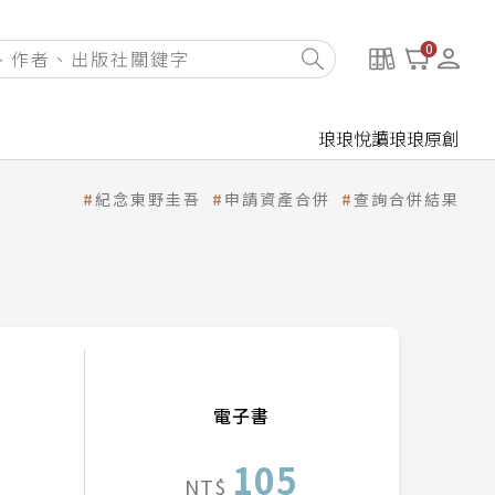
0
琅琅悅讀
琅琅原創
紀念東野圭吾
申請資產合併
查詢合併結果
電子書
105
NT$