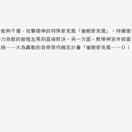
用能夠干擾、攻擊精神的特殊麥克風「催眠麥克風」，持續進
勢力為傲的碧棺左馬刻直接對決。另一方面，教導神宮寺寂雷
連絡──大為轟動的音樂原作饒舌計畫「催眠麥克風──Ｄｉ