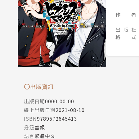
作 者
出 版 社
格 式
出版資訊
出版日期
0000-00-00
線上出版日期
2021-08-10
ISBN
9789572645413
分級
普級
語言
繁體中文