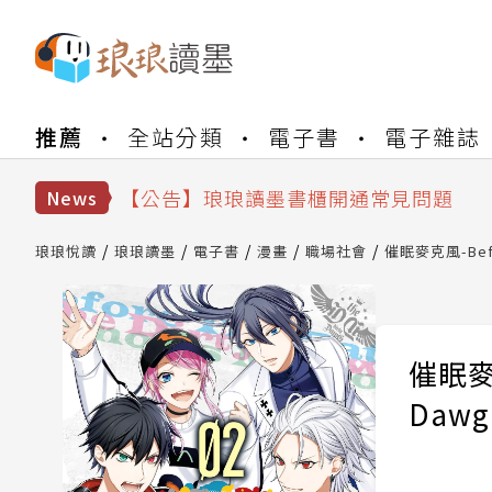
【公告】琅琅書店服務升級重要說明及
推薦
全站分類
電子書
電子雜誌
【公告】琅琅讀墨數位閱讀資產合併與
【公告】琅琅讀墨書櫃開通常見問題
【公告】琅琅讀墨 3 分鐘完成書櫃開通
News
【公告】琅琅書店服務升級重要說明及
【公告】琅琅讀墨數位閱讀資產合併與
琅琅悅讀
琅琅讀墨
電子書
漫畫
職場社會
催眠麥克風-Before
催眠麥克風
Dawg 