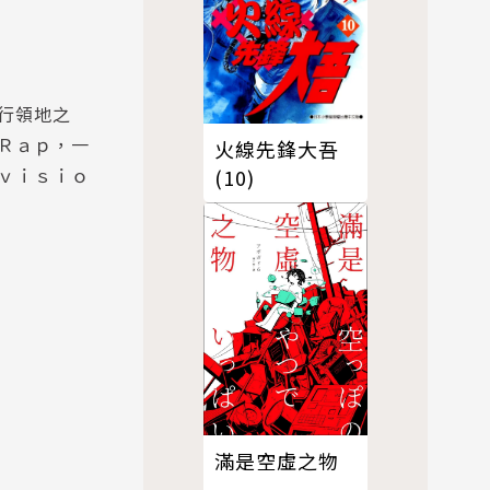
行領地之
Ｒａｐ，一
火線先鋒大吾
ｖｉｓｉｏ
(10)
滿是空虛之物