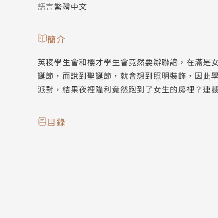
語言
繁體中文
簡介
英稜學生會和櫻才學生會竟然要辦聯誼，在滿是
誕節，而說到聖誕節，就會想到照明裝飾，因此
派對，結果夜裡隆利竟然跑到了女生的房裡？連
目錄