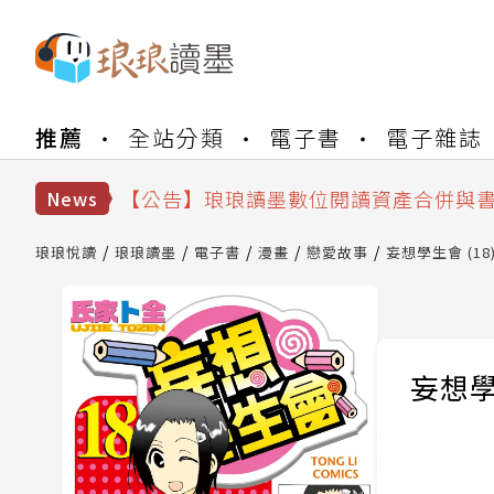
【公告】琅琅書店服務升級重要說明及
推薦
全站分類
電子書
電子雜誌
【公告】因 Readmoo 讀墨系統維護
【公告】琅琅讀墨數位閱讀資產合併與
【公告】琅琅讀墨書櫃開通常見問題
News
【公告】琅琅讀墨 3 分鐘完成書櫃開通
【公告】琅琅書店服務升級重要說明及
琅琅悅讀
琅琅讀墨
電子書
漫畫
戀愛故事
妄想學生會 (18
【公告】因 Readmoo 讀墨系統維護
妄想學