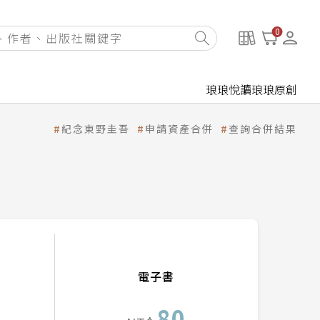
0
琅琅悅讀
琅琅原創
紀念東野圭吾
申請資產合併
查詢合併結果
電子書
80