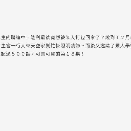
女生的聯誼中，隆利最後竟然被某人打包回家了？說到１２月
學生會一行人來天空家幫忙掛照明裝飾。而後又邀請了眾人舉
載超過５００話，可喜可賀的第１８集！