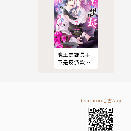
魔王是課長手
下是反派軟腳
蝦。7
Readmoo看書App