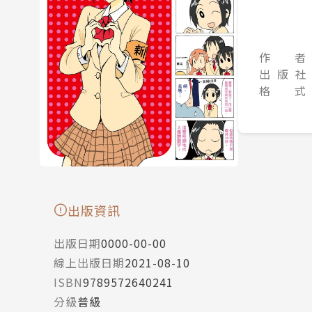
作 者
出 版 社
格 式
出版資訊
出版日期
0000-00-00
線上出版日期
2021-08-10
ISBN
9789572640241
分級
普級