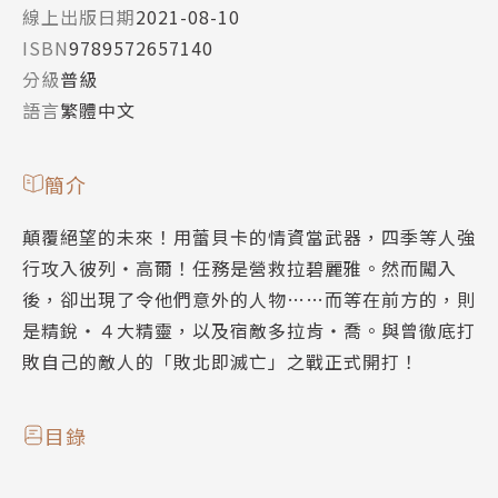
線上出版日期
2021-08-10
ISBN
9789572657140
分級
普級
語言
繁體中文
簡介
顛覆絕望的未來！用蕾貝卡的情資當武器，四季等人強
行攻入彼列‧高爾！任務是營救拉碧麗雅。然而闖入
後，卻出現了令他們意外的人物……而等在前方的，則
是精銳‧４大精靈，以及宿敵多拉肯‧喬。與曾徹底打
敗自己的敵人的「敗北即滅亡」之戰正式開打！
目錄