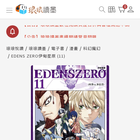
【公告】因 Readmoo 讀墨系統維護中，本站同步暫
0
停部分閱讀服務
【公告】琅琅讀墨數位閱讀資產合併與書櫃開通申請
【公告】琅琅讀墨書櫃開通常見問題
【公告】琅琅讀墨 3 分鐘完成書櫃開通與資產合併申
請圖文教學
琅琅悅讀
琅琅讀墨
電子書
漫畫
科幻魔幻
【公告】琅琅書店服務升級重要說明及資產合併結果
EDENS ZERO伊甸星原 (11)
查詢
【公告】因 Readmoo 讀墨系統維護中，本站同步暫
停部分閱讀服務