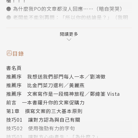
● 為什麼我PO的文章都沒人回應……（暗自哭哭）
● 老闆能不能別再問：「所以你的結論是？」（我明
明說了很多啊）
● 為什麼大家都不聽我把話說完？
閱讀更多
別再怨嘆了，這些都是「廣告文案力」不足使然！
目錄
文案，跟你想的一樣？不，跟你想的完全不一樣！
書名頁
推薦序 我想送我們部門每人一本／劉鴻徵
在仰賴社群媒體、手機、網頁、e-mail傳遞行銷訊息
推薦序 比金門菜刀還利／黃麗燕
的年代，要抓住消費者極為有限又容易跳轉的注意力，
推薦序 文案寫作是一段精神旅程／鄭緯筌 Vista
「文案帶勁」是原則中的原則。
前言 一本書躍升你的文案促購力
具備良好的文案技巧，猶如身懷磨利武器的磨刀石，才
第1章 撰寫文案的三大基本原則
能寫出令人想忘也忘不了的好文案。
技巧01 讓對方認為與自己有關
技巧02 使用強勁有力的字句
【好文案必備３要件】
技巧03 讓對方心中產生：「為什麼？」
1. 抓住眼球！