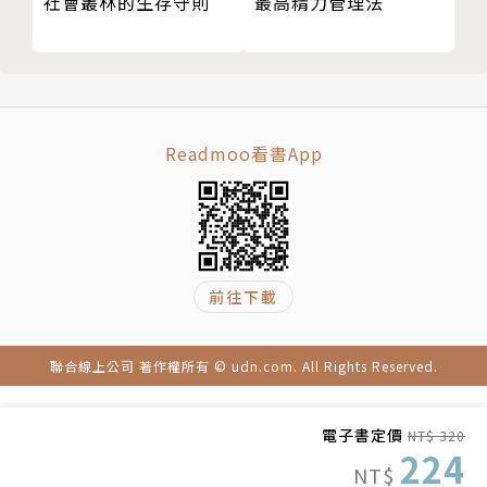
社會叢林的生存守則
最高精力管理法
技巧32 認真提出請求
銷的基礎。
專欄 「影響力的武器」該使用？還是該小心？
獨立開業以來，曾參與超過50家企業的廣告製
第4章 運用「順口」的句子
作，練就一身「廣告文案力」。曾獲得東京文案俱樂部
技巧33 重視語句的節奏
新人獎、富士產經集團廣告競賽製作人獎、廣告電通
技巧34 寫成詩句格律
獎、全日本廣告聯盟獎，及ACC賞等多種獎項。
Readmoo看書App
技巧35 雙關語
自2008年起，投入商業書創作，著有《為什麼超
技巧36 押韻
級業務員都想學故事銷售》、《星星山丘の「奇蹟小
技巧37 對句與對比
店」打敗企業大鯨魚》、《為什麼會說故事的人，賺的
技巧38 排列相同語句
比較多？》、《好想法，要用自己的話說》等25本作
前往下載
技巧39 重複字詞以加強語氣
品。
技巧40 相反詞配對
技巧41 刻意說反話
聯合線上公司 著作權所有 © udn.com. All Rights Reserved.
技巧42 反覆×命令
技巧43 從「矛盾」著手
電子書定價
NT$ 320
技巧44 誇大×娛樂性
224
NT$
技巧45 用方言改變語感