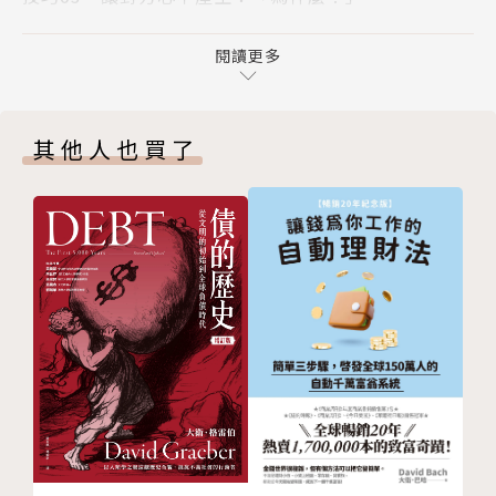
專欄 耶穌基督是最知名的文案人？
別再用自以為是精華中的精華、富麗堂華詞藻華麗炫目
第2章 讓文字「堅硬有力」
閱讀更多
迷人光彩燦爛天上掉下來的禮物……但！其實陳舊不堪
技巧04 簡短就有力
又冗長的說明文字浪費觀眾時間了。管他是排比、對
技巧05 果斷說出大家的心底話
仗、押韻、雙關……新奇有趣才是讀者要的！
其他人也買了
技巧06 情感真摯不造作
2. 刺進要害！
技巧07 帶出節奏快感
「進廣告」──立馬轉台。你自己也是這樣吧？
技巧08 放入具體數字
別怪潛在顧客不給面子，讓他覺得「這就是在說我」才
技巧09 具體呈現所需時間
是深入荷包的偷心關鍵。
技巧10 加入好處與效果
3. 留在心上！
技巧11 以列舉勾出畫面
還用說，讓人念念不忘（直到手滑下單）最高招。
技巧12 預言未來
技巧13 自誇宣言
把上列三點當口訣，搭配書中提供9大面向、77個文案
技巧14 威脅式宣言
技巧 ，每逢文案卡關就拿出來念三遍，包管你文案力
技巧15 大膽使用命令句
如日中天！
技巧16 直白說出真心話
技巧17 堅持將錯就錯
｜本書特色｜