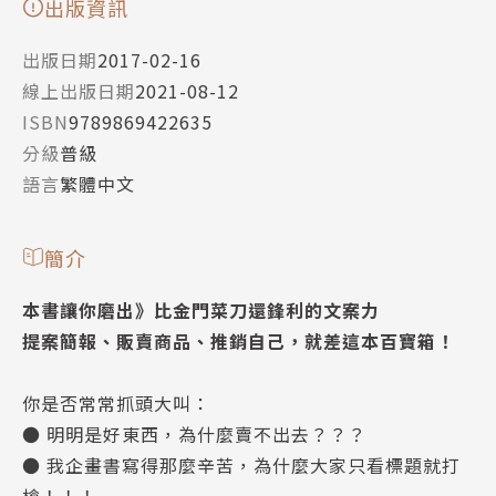
出版資訊
出版日期
2017-02-16
線上出版日期
2021-08-12
ISBN
9789869422635
分級
普級
語言
繁體中文
簡介
本書讓你磨出》比金門菜刀還鋒利的文案力
提案簡報、販賣商品、推銷自己，就差這本百寶箱！
你是否常常抓頭大叫：
● 明明是好東西，為什麼賣不出去？？？
● 我企畫書寫得那麼辛苦，為什麼大家只看標題就打
槍！！！