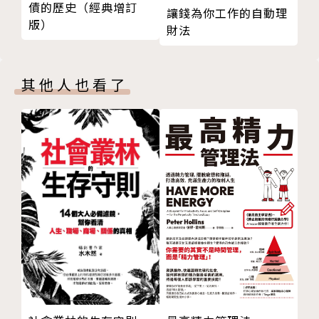
債的歷史（經典增訂
讓錢為你工作的自動理
專欄 日本江戶時代的文案名人1
1. 實用、基礎、生活化
版）
財法
第3章 讓讀者「思考」
作者擅用淺顯的文字說明，並舉出大量實例示範改善方
技巧18 試著提出問題
式，實用到讓人忍不住把書常置辦公桌，如同字典一
技巧19 針對遠大的目標
般。
其他人也看了
技巧20 觸發好奇心
2. 適合想要提案簡報、販售商品、推銷自己的你
技巧21 試著喃喃自語
不論是初學者學上路，還是進階文案人溫故知新，統統
技巧22 讓對方深有同感
沒問題。
技巧23 刻意拉長句子
技巧24 鎖定明確目標
｜作者簡介｜
技巧25 降低門檻
川上徹也
技巧26 老實說
技巧27 切身搭話
日本知名廣告人、創意總監、劇作家。大阪大學人
技巧28 出題猜謎
文科學系畢業，曾在大型廣告公司業務部和創意部任
技巧29 激發改變的鬥志
職。之後成立湘南故事品牌力研究中心，成為自由文案
技巧30 利用排名效應
與廣告企畫，並提供企業理念和品牌塑造顧問服務，致
技巧31 強調稀有性
力透過「文案的力量」為企業、商品、個人打下長期熱