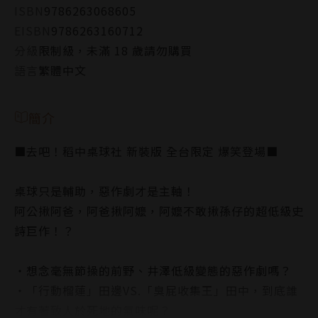
ISBN
9786263068605
EISBN
9786263160712
分級
限制級，未滿 18 歲請勿購買
語言
繁體中文
簡介
■去吧！稻中桌球社 新裝版 全台限定 爆笑登場■
桌球只是輔助，惡作劇才是主軸！
阿公揪阿爸，阿爸揪阿嬤，阿嬤不敢揪孫仔的超低級史
詩巨作！？
・想念毫無節操的前野、井澤低級變態的惡作劇嗎？
・「行動榴蓮」田邊VS.「臭屁收集王」田中，到底誰
才有著致人於死地的氣味呢？