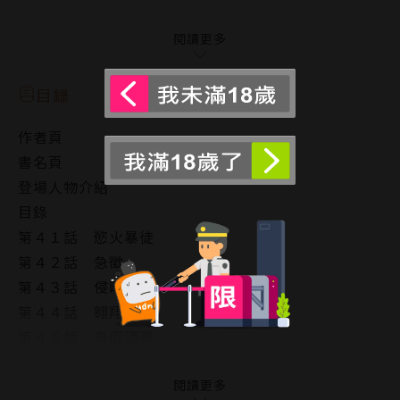
・竹田和岩下又純又慾的初戀是否會開花結果——！？
閱讀更多
■本集來賓■山田孝之是《稻中》狂熱粉絲！？
腦袋有４０％是《稻中》組成，演戲也參考《稻中》的
目錄
狂粉！？
作者頁
書名頁
「稻豐中學桌球社」前野、井澤、田中、田邊、竹田、
登場人物介紹
木之下等六位男社員，對老師毫無節操的惡作劇，對女
目錄
生同學的好奇與探索，以及偶爾出現的熱血對戰！
第４１話 慾火暴徒
第４２話 急徵
桌球社的日常到底會發生多低級變態的事呢！？
第４３話 侵略
第４４話 翱翔藍天
本書特色
第４５話 真假酒豪
第４６話 竹田撫波記
✧古谷實最諷刺的代表作，口耳相傳20年的爆笑經典！
第４７話 帶種
閱讀更多
✧封面全新繪製，醜到可愛、醜到印在腦海的表情，在