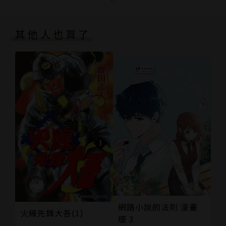
第４８話 豔照
捷運上看也絕對不會害羞。
第４９話 帥哥校長
✧全文重新翻譯，喚醒你對《稻中》的美好記憶。
其他人也買了
第５０話 流浪兒
✧特別收錄「那些你知道的大明星」對《稻中》的愛與
第５１話 天方夜譚
執著。
第５２話 整人
第５３話 白日夢
第５４話 暑期集訓奮鬥記
第５５話 猴子海水浴
第５６話 兄弟鬩牆
第５７話 諮詢
第５８話 竹田是男子漢
第５９話 是我幹掉男人婆
第６０話 小魚還敢囂張
特別附錄漫畫
特別企劃
網路小說的法則 漫畫
火線先鋒大吾(1)
版權頁
版 3