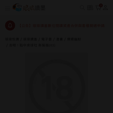
【公告】琅琅書店服務升級重要說明及資產合併結果
0
查詢
【公告】因 Readmoo 讀墨系統維護中，本站同步暫
停部分閱讀服務
【公告】琅琅讀墨數位閱讀資產合併與書櫃開通申請
【公告】琅琅讀墨書櫃開通常見問題
琅琅悅讀
琅琅讀墨
電子書
漫畫
療癒幽默
【公告】琅琅讀墨 3 分鐘完成書櫃開通與資產合併申
去吧！稻中桌球社 新裝版(03)
請圖文教學
【公告】琅琅書店服務升級重要說明及資產合併結果
查詢
【公告】因 Readmoo 讀墨系統維護中，本站同步暫
停部分閱讀服務