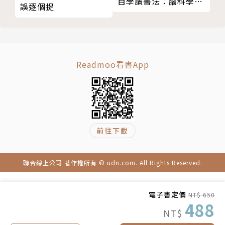
自學讀書法：腦科學實
01 直述句、疑問句和答句
誤逐個捉
廖柏森｜《英文研究論文寫作》作者、台師大翻譯所教
證，司法特考一次過關
02 省略資訊
授
菁英的自學自習讀書術
03 轉述直述句和問句
賓狗單字｜Podcast〈聽新聞學英文〉主持人
04 否定與肯定
Claire倉庫的女人｜自媒體創作者、TESOL認證ESL教
05 同意與不同意
師
Readmoo看書App
06 事實、假設語氣和保持中立
Ricky 英語小蛋糕｜英語學習YouTuber、多益名師
07 表達不同程度的可能性
08 對事實的態度
作者簡介
單元C 心情、情緒與態度
01 透過言詞強調情緒
前往下載
Geoffrey Leech
02 傳遞情緒
03 表達意願的強度
知名語言學家，鑽研英語文法逾40年，為語言學界大
聯合線上公司 著作權所有 © udn.com. All Rights Reserved.
04 傳達准許和義務
師，於倫敦大學學院、英國蘭開斯特大學擔任語言學系
05 影響他人
教授，教授當代語言學，為蘭開斯特大學名譽教授。
電子書定價
NT$ 650
06 友善的溝通交流
488
NT$
07 呼格
Jan Svartvik