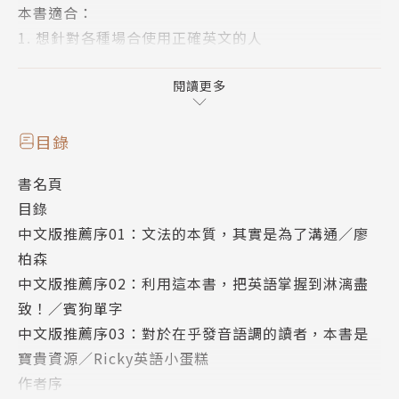
本書適合：
1. 想針對各種場合使用正確英文的人
2. 想用英文準確表達自己，並正確理解英美母語人士
的人
閱讀更多
3. 想說出母語人士般精準流暢英文的人
目錄
本書特色
書名頁
目錄
特色1：實用語法建議搭配真實例句，大師級作者教你
中文版推薦序01：文法的本質，其實是為了溝通／廖
精準溝通
柏森
語言學家Geoffrey Leech鑽研英語文法逾40年，本書
中文版推薦序02：利用這本書，把英語掌握到淋漓盡
歷經三次修訂，內容與時俱進，即使放在今日依然實
致！／賓狗單字
用。書中說明英語語法的細微差別如何影響溝通，並搭
中文版推薦序03：對於在乎發音語調的讀者，本書是
配選自朗文語料庫 (Longman corpus) 的真實情境例
寶貴資源／Ricky英語小蛋糕
句，幫你精準使用英文。It’s quite warm. 和 It’s
作者序
rather warm. 兩句意思相同，但所使用的副詞不同，