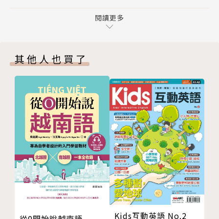
本書符號說明
要傳達的弦外之音便完全不同：前者是正向的，後者偏
Part 1 使用指南
閱讀更多
向負面不耐煩。
01 簡介
02 本書架構
特色2：真正能幫助口語溝通的英語語法經典
其他人也買了
03 英語的各種變體
市面上文法書大多針對考試條列規則，例句多半無法運
04 口頭與書面英語的比較
用在生活中，與實際溝通遙不可及。但文法的本質從發
05 語調
音、用字、句子到語調層面，皆與傳遞訊息與情感的實
06 音標說明
際溝通息息相關。在問句使用any 或some，可以暗示
07 英語在區域上的使用差異：美式和英式
甚至左右對方說出自己想要的答案。比起疑問句，使用
08 使用層級：英語的正式與非正式層級
語調上揚的直述句更能加強語氣，或凸顯與對方的親切
Part 2 溝通式英語語法
感 (但也比較不禮貌！)。
單元A 概念
01 具體名詞：指稱物體、物質和材質
特色3：完整說明書面/口語英語差異，點出口語英文才
02 具體和抽象名詞
有的語法特點
03 數量
英語有各種變體，如美式/英式，正式/非正式，書面/
04 特指和泛指用法：the、a/an、零冠詞
口語英語等，跟書面英語比起來，口語對話顯得隨興沒
Kids互動英語 No.2
從0開始說越南語