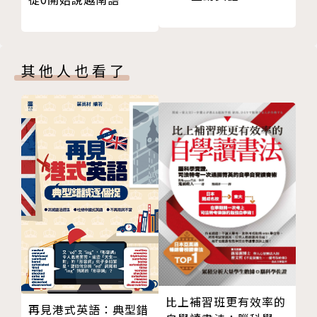
05 表達名詞之間的關係
有系統，但實際上，口語英語也有自己的語法特點。m
06 意義上的限定和非限定
any與 a lot意思相同，但前者較正式，而a lot常見於
07 時間、時態和狀態
非正式英語；縮寫形式是較不正式的英文；分詞構句是
08 指明時間
其他人也看了
正式英語的常見句型；省略關係代名詞who其實較常
09 持續時間：for、over、from...to
見於不正式用法。本書是第一本系統化探討這些英語變
10 頻率
體之間差異的書，幫助你根據不同情境場合，說出精準
11 地點、方向和距離
合宜的英語。
12 情態、方式和工具
13 理由、原因和目的
特色4：照顧學習者需求，系統化索引建立完整觀念
14 條件與對比
全書內容分成747個學習重點，透過即時索引，讀者能
15 程度
立即翻找到相關概念，建立完整語法系統，後方也提供
16 角色、標準和觀點
完整索引隨時查找。
17 比較
18 除了還有，除此之外與限制
各界推薦
（以姓名筆畫排序）
19 談論主題：about和on
比上補習班更有效率的
單元B 資訊、事實和信念
黃玟君｜台灣科技大學應用外語系副教授
再見港式英語：典型錯