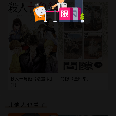
間隙（全四集）
殺人十角館【漫畫版】
(1)
其他人也看了