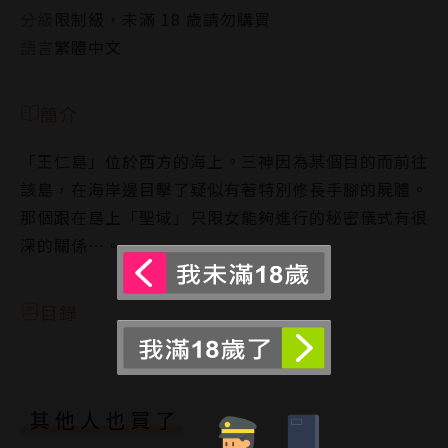
分級
限制級，未滿 18 歲請勿購買
語言
繁體中文
簡介
「王仁島」位於西方的海上。三神因為某個目的而前往
該島，在海岸邊目擊了疑似有著特別修長手腳的屍體。
那個跟在島上「聖域」只限女能夠進行的秘密儀式有很
深的關係…。
目錄
其他人也買了