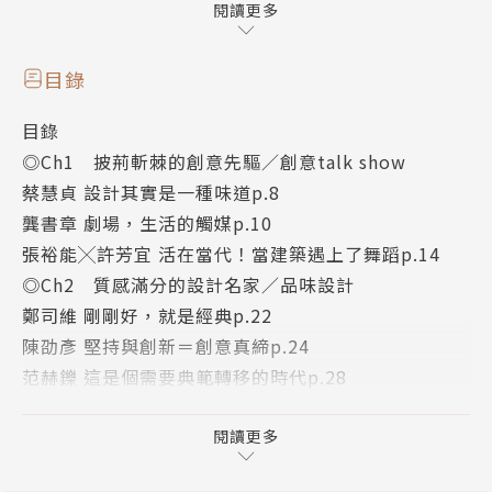
在這些創意座標中，La Vie介紹了許多創意人，他們或
閱讀更多
許年輕，然能力卻不可小覷，若過去是循序漸進、按部
就班，那他們則是打破成規，從原有領域中創造新的解
目錄
釋、建立新的態度、更新領域的新風貌。由此我們看到
目錄
創意的起點，感受到新世代的創意DNA在未來可能有
◎Ch1 披荊斬棘的創意先驅∕創意talk show
的面貌。
蔡慧貞 設計其實是一種味道p.8
龔書章 劇場，生活的觸媒p.10
生活永遠走在產業的前端，在混沌的世界中，La Vie編
張裕能╳許芳宜 活在當代！當建築遇上了舞蹈p.14
輯群走訪這些創意新世代，觀看他們如何追尋自我、敢
◎Ch2 質感滿分的設計名家∕品味設計
於作夢、挑戰傳統、打破規則；更重要的是，他們在與
鄭司維 剛剛好，就是經典p.22
歐美對等的文化中面對傳統與典範，如何反思、質疑而
陳劭彥 堅持與創新＝創意真締p.24
劃出生活的經緯線，走出突破與再演繹的多種可能。
范赫鑠 這是個需要典範轉移的時代p.28
吳東治 無用方有大用p.32
【本書特色】
吳孝儒 Remix It！文化混音世代p.34
閱讀更多
1、一次介紹台灣100百大創意力，案例數較市面上同
何文╳謝孟吟 台灣設計新寶號p.36
類書籍多三至四倍。