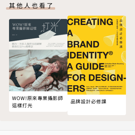
Chapter 1 Café 閱讀想像的空間p.73
其他人也看了
◎Ch3 跳出框架的五感體驗∕生活風尚
Sense 30 一起優雅騎單車p.76
江振誠 顛覆，讓食材站上主舞台p.80
李新惠 把簡單做到最好p.82
程薇穎 醜陋表皮下的深度美學思考p.83
Pinkoi 擁抱好創意的台灣粉角色p.84
CACHE-CACHE 刮出百分百新鮮好創意p.86
嘖嘖 臨門一腳的夢想實踐地p.88
里埕設計 老房子裡的新靈魂p.90
賀廣安 回歸創意初衷「純理髮」p.91
吳金黛 台灣，我把你裝進了錄音帶p.92
WOW!原來專業攝影師
品牌設計必修課
古都基金會 喚醒城市的好感覺p.94
這樣打光
白色小屋 讓創意自然生長p.96
Au．Dot 台灣設計前哨站p.97
蘑菇 「有限」的幸福生活觀p.98