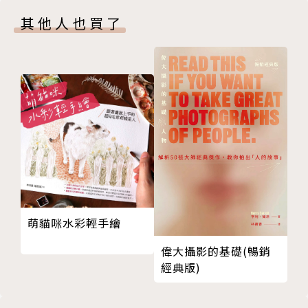
黃怡儒 敘事空間的編劇者p.38
2、每篇文章除了介紹創意人，也帶出該創意人所塑造
其他人也買了
謝易成 99％的庶民設計運動p.40
而成的產業面貌。
GALENE 珊瑚的美學再詮釋p.42
3、創意力在各行各業已成為必備能力，有好創意才能
兩個八月 讓熱情正向循環p.44
有新想法。本書邀創意人談創意如何產生，供大眾找靈
席時斌 跨工藝的線性神話p.46
感時參考。
聶永真 只會一招的設計很可憐p.50
蔡依珊 不管傳統或現代，記憶是共同的p.52
盧南君 飾品的立體象限p.54
林純升 服裝是我溝通的語言p.55
李倍 介於實穿與實驗性之間的清新p.56
李育昇 劇服的華麗訂製學p.58
孫瑜鴻 優雅的織品獨立宣言p.62
萌貓咪水彩輕手繪
詹朴 讓創意變得合理，才是最有趣的挑戰p.64
偉大攝影的基礎(暢銷
尖蚪咖啡 不只是食堂p.68
經典版)
都蘭新東糖廠 自由發揮的原生基地p.70
貓窩 絕對獨立精神p.72