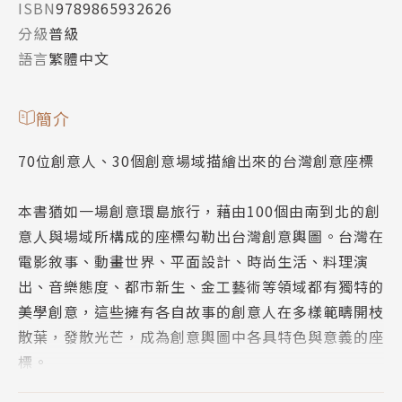
ISBN
9789865932626
分級
普級
語言
繁體中文
簡介
70位創意人、30個創意場域描繪出來的台灣創意座標
本書猶如一場創意環島旅行，藉由100個由南到北的創
意人與場域所構成的座標勾勒出台灣創意輿圖。台灣在
電影敘事、動畫世界、平面設計、時尚生活、料理演
出、音樂態度、都市新生、金工藝術等領域都有獨特的
美學創意，這些擁有各自故事的創意人在多樣範疇開枝
散葉，發散光芒，成為創意輿圖中各具特色與意義的座
標。