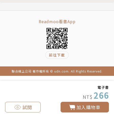
滿與孩子一起玩料理的夢 p.66
Case study13 拿掉隔牆，迎來光與風，空間感放大，
小空間生活變得更舒適 p.70
Readmoo看書App
Case study14 改變動線，調整格局，發揮挑高與採光
優勢，老舊小宅瞬間變身通透大格局 p.74
Column1 更多空間格局規劃創意 p.78
Chapter 2 還在擔心空間不夠大！？善用建材、色彩
特性，放大延伸感覺超寬闊
前往下載
Point1 小空間，這樣做瞬間變更大
困境1 隔牆太多，空間變得又小又陰暗 p.86
聯合線上公司 著作權所有 © udn.com. All Rights Reserved.
→r破解：半開放、開放設計，少了隔牆迎進光與風 p.
86
困境2 視線老是碰壁，空間窘迫生活難放鬆 p.88
電子書
266
→r破解：通透、鏡面材質做延伸，小空間也有大視野
NT$
p.88
試閱
加入購物車
困境3 紀念品通通擺出來，空間感覺雜亂又擁擠 p.90