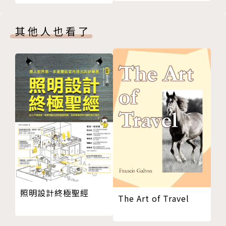
4
Case study05 挪移衛浴、懸空鞋櫃，用穿透開放化解
其他人也看了
格局的不完美 p.38
Case study06 生活融入空間，打造複合多機能格局的
工業小宅 p.42
Case study07 藉由空間縮小、調整入口，創造更完整
寬闊的生活場域 p.46
Case study08 不動原有空間格局，以創意設計增加收
納，小空間也能溫馨又有趣 p.50
Case study09 設計軸線脫離規矩框架，創造意想不到
的寬闊對角空間 p.54
Case study10 移除隔牆，延展空間尺度，迎接明亮的
小宅美好生活 p.58
Case study11 微調隔間、走道縮減，創造舒適好用的
照明設計終極聖經
The Art of Travel
雙邊廚房與獨立儲藏室 p.62
Case study12 打開隔間、浴室退縮打造L型廚房，圓