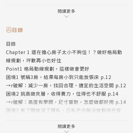
一樣可以很有風格又住得舒服。
本書針對小坪數居家空間，歸納出一般最常見的困境，
閱讀更多
藉由基礎原則解說，改變多數人對小空間既定的舊有觀
念，並藉由提出實例破解手法，讓讀者可以實際學習、
目錄
運用；另外，收集長型屋、夾層屋等多種案例，教你面
目錄
對各種不同屋型，該如何好思考空間的規劃與安排，並
Chapter 1 還在擔心房子太小不夠住！？做好格局動
附上平面圖與實際圖片輔助，搭配詳細的圖解與說明，
線規劃，坪數再小也好住
讓你不只看得懂，也能一學就會！
Point1 格局動線規劃，這樣做會更好
困境1 號稱3房，結果每房小到只能放張床 p.12
250個小坪數設計idea
→r破解：減少一房，找回合理、適宜的生活空間 p.12
整理出250個空間規劃idea，藉由實際圖片輔助說明，
困境2 挑高做夾層，收得費力，住得也不舒服 p.14
不只提供設計靈感，更讓讀者輕鬆學會自己打造理想中
→r破解：高度有學問，尺寸算對，怎麼做都好用 p.14
的舒適小宅。
困境3 有了開放沒了隱私，公私不分無法放鬆待在家
p.16
平面圖圖解說明最詳細
→r破解：設計靈活的彈性隔間，保有隱私，親密時光
閱讀更多
解析40個小坪數實際案例，利用平面圖全方位透視小