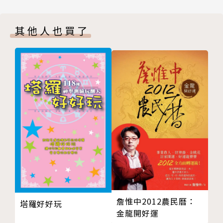
不受擾 p.16
坪數空間，詳細圖解採光、動線、格局，學習如何做出
困境4 房間各自獨立，坪數雖小互動一樣很疏離 p.18
空間最佳安排。
其他人也買了
→r破解：製造互動據點，打造家人自然聊天聚集的場
域 p.18
小坪數常見困境全破解
困境5 坪數明明就不大，做起家事一樣費時又費力 p.2
整理歸納出小坪數居家最常見的12種困境，利用基礎
0
原則說明，給予讀者全新的小空間設計概念，並提供破
→r破解：從煮菜到洗衣，動線對了，效率提高力氣省
解手法運用技巧。
半 p.20
Point2 Case study
Case study01 主臥空間1+1，靈活隔間就近照顧小朋
友好輕鬆 p.22
Case study02 打開入口牆面展開空間視野，以材質語
彙描繪空間層次魅力 p.26
Case study03 神奇45度設計放大空間，大膽配色營造
後現代風格 p.30
詹惟中2012農民曆：
塔羅好好玩
Case study04 減法設計也能讓狹長老屋展現個性 p.3
金龍開好運