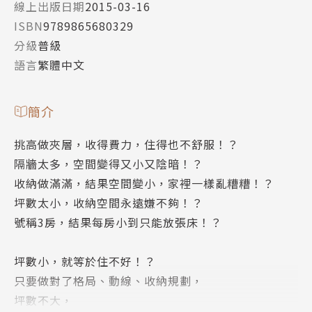
線上出版日期
2015-03-16
ISBN
9789865680329
分級
普級
語言
繁體中文
簡介
挑高做夾層，收得費力，住得也不舒服！？
隔牆太多，空間變得又小又陰暗！？
收納做滿滿，結果空間變小，家裡一樣亂糟糟！？
坪數太小，收納空間永遠嫌不夠！？
號稱3房，結果每房小到只能放張床！？
坪數小，就等於住不好！？
只要做對了格局、動線、收納規劃，
坪數不大，