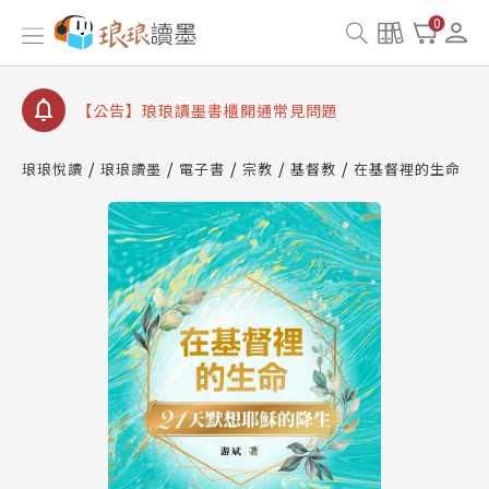
【公告】因 Readmoo 讀墨系統維護中，本站同步暫
0
停部分閱讀服務
【公告】琅琅讀墨數位閱讀資產合併與書櫃開通申請
【公告】琅琅讀墨書櫃開通常見問題
【公告】琅琅讀墨 3 分鐘完成書櫃開通與資產合併申
請圖文教學
琅琅悅讀
琅琅讀墨
電子書
宗教
基督教
在基督裡的生命
【公告】琅琅書店服務升級重要說明及資產合併結果
查詢
【公告】因 Readmoo 讀墨系統維護中，本站同步暫
停部分閱讀服務