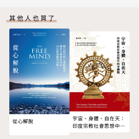
10 逃往埃及
11 以我父的事為念
其他人也買了
12 預備主的道修直祂的路
第3部 基督生在我們裡面
13 末後的亞當
14 貧窮的人
15 哀慟的人
16 溫柔的人
17 飢渴慕義的人
18 憐恤人的人
19 清心的人
20 使人和睦的人
21 為義受逼迫的人
結語 迎接生生之神的聖誕
宇宙、身體、自在天：
從心解脫
參考書目
印度宗教社會思想中的
身體觀