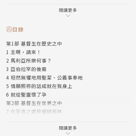
來臨；我們心向未來，盼望耶穌在世界終末時的第二次
來臨；同時，我們還打開內心，邀請耶穌現在就進入我
閱讀更多
們每一個人裡面，迎接祂「就在今天」的來臨。
目錄
第1部 基督生在歷史之中
作者簡介
1 主啊，請來！
2 馬利亞所樂何事？
游斌
3 亞伯拉罕的後裔
北京大學哲學博士，現任中央民族大學哲學與宗教學系
4 坦然無懼地用聖潔、公義事奉祂
教授、博士生導師。曾在劍橋大學（1997～1998）、
5 情願照祢的話成就在我身上
香港中文大學（2001）、哈佛燕京學社（2005～200
6 就從聖靈懷了孕
6）作訪問學者。主要研究方向是基督教經典，致力於
第2部 基督生在世界之中
在漢語語境中發展基督教研究和聖經研究。著有《生命
7 在至高之處榮耀歸與神
言說與社群認同：希伯來聖經五小卷研究》（與李熾昌
8 我的眼睛已經看見祢的救恩
合作）、《希伯來聖經的文本、歷史與思想世界》等。
9 給祂起名叫耶穌
閱讀更多