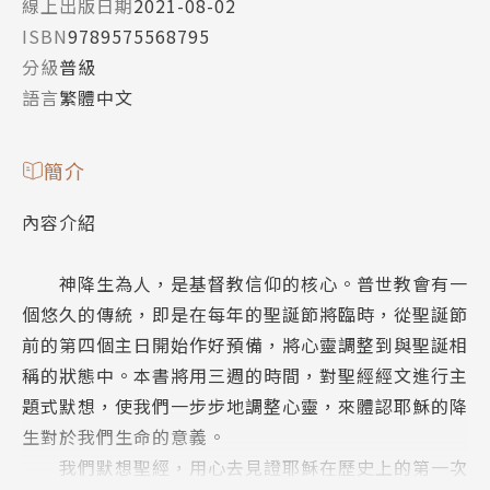
線上出版日期
2021-08-02
ISBN
9789575568795
分級
普級
語言
繁體中文
簡介
內容介紹
神降生為人，是基督教信仰的核心。普世教會有一
個悠久的傳統，即是在每年的聖誕節將臨時，從聖誕節
前的第四個主日開始作好預備，將心靈調整到與聖誕相
稱的狀態中。本書將用三週的時間，對聖經經文進行主
題式默想，使我們一步步地調整心靈，來體認耶穌的降
生對於我們生命的意義。
我們默想聖經，用心去見證耶穌在歷史上的第一次