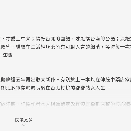
文，才愛上中文；講好台北的國語，才能講台南的台語；決絕
抱盼望，繼續在生活裡琢磨所有可對人言的細瑣，等待每一次
─江鵝
江鵝睽違五年再出散文新作。有別於上一本以在傳統中藥店家
，卻更多聚焦於成長後在台北打拚的都會熟女人生。
等於江鵝，但原作者本人相當肯定改作沒有偏離原著的核心精
是中年對生活各面向的反思，還有勇敢離開職場，做一個普通
」醒悟後學著做自己的第一手實驗記錄。
閱讀更多