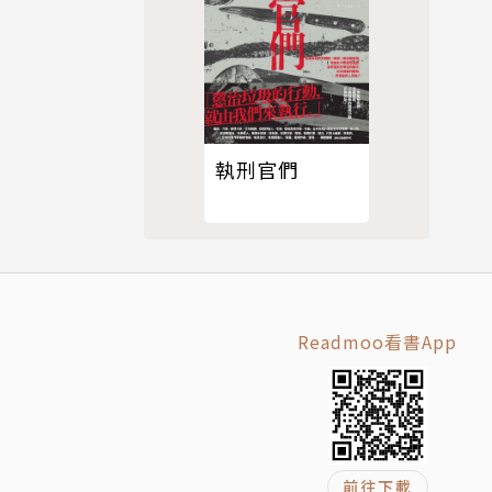
間感到充
潤的戚風蛋
執刑官們
可對人言的
Readmoo看書App
前往下載