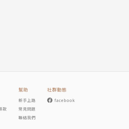
，場面莊嚴奧秘如法華，知其美卻不知其所以美。我在那個瞬
就這樣，誰能不被她文字的萬能金光，同樣「烤成一塊鬆暖香
，住在台北。人類圖分析師兼自由寫作者，經營臉書粉絲頁《
幫助
社群動態
養成記》。
新手上路
facebook
條款
常見問題
聯絡我們