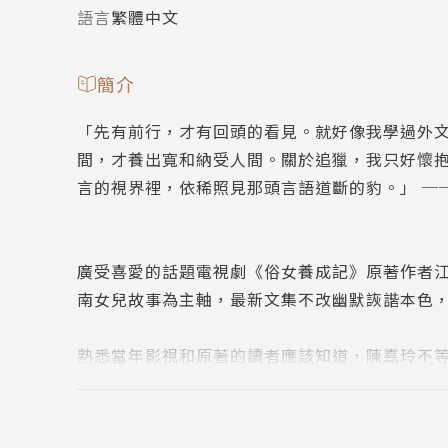
語言
繁體中文
簡介
「先有前行，才有回頭的看見。就好像我學過外
間，才養出寬和納受人間。關於追獵，我只好懷
言的視界裡，依稀照見那頭言語道斷的豹。」 ─
廣受喜愛的話題電視劇《俗女養成記》原著作者
南女兒故事為主軸，最新文集不改幽默詼諧本色
熟悉當年影視和原著的讀者應該知道，陳嘉玲不
在訪談中表示，她跟「陳嘉玲」最大的共同點，
《俗女日常》，也可說是這位勇敢的「普通女人