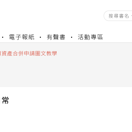
資產合併結果查詢
電子報紙
有聲書
活動專區
書櫃開通申請
與資產合併申請圖文教學
資產合併結果查詢
書櫃開通申請
日常