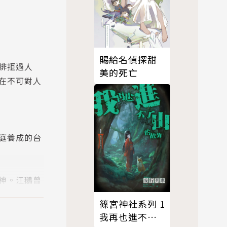
賜給名偵探甜
排拒過人
美的死亡
在不可對人
庭養成的台
神。江鵝曾
女人。這本
篠宮神社系列 1
我再也進不了