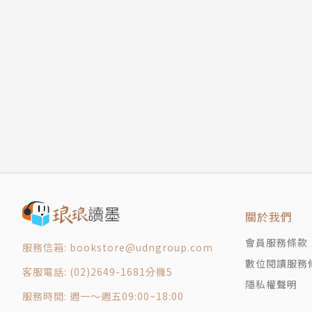
我非常喜歡這樣吃一碗飯
板，同時在我的視網膜上以金光綻放出絕麗繁花
煮菜加糖有事嗎
滿，皮囊之下湧灌無法理解卻能領受的極喜。」
鳳梨酥這個人
糕」了呢。
三溫糖是這世上美好的存在
斯文的起司
生命中的粉漿蛋餅
小蘋果與市內人
作者簡介
美食街沒有美食
市場邊的賣菜大姐
江鵝
新兩次
輯三 肉身日常
一九七五年生，輔仁大學德文系畢業，來自台南
關於我們
呱元呱點呱呱呱
二三事》與《Irene人類圖解讀》，著有《俗女
會員服務條款
完整的身世
服務信箱: bookstore@udngroup.com
ＳＰＡ裡的生化人
數位閱讀服務
客服電話: (02)2649-1681分機5
免費健檢
隱私權聲明
服務時間: 週一～週五09:00~18:00
把頭髮留長的過程有點禪