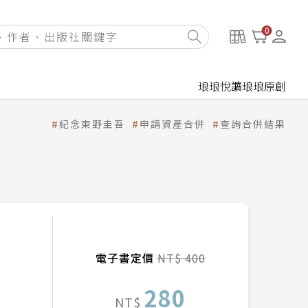
0
琅琅悅讀
琅琅原創
紀念東野圭吾
申請資產合併
查詢合併結果
電子書定價
NT$ 400
280
NT$