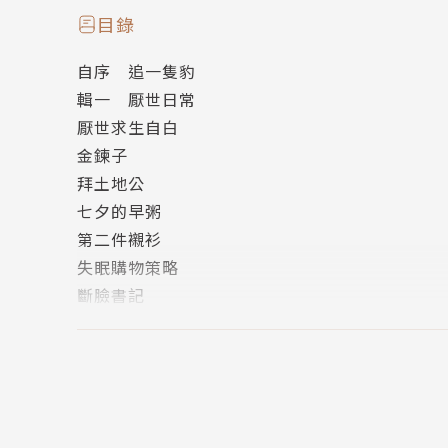
回到俗女的日常，說普通也不普通，玲瓏通透的
目錄
同世代的六年級女生心有戚戚，五至七年級的都
自序 追一隻豹
輯一 厭世日常
俗女會厭世嗎？當然會！因此你必須跟著她學會如何偶
厭世求生自白
e）而不嗆不咳。「俗女」回到台語不過就是「
金鍊子
愈看愈可愛的本事。何不跟著她重新戴回年輕時
拜土地公
不小心在市場吃了一晚早粥也增長了許多「奇怪
七夕的早粥
購頁面，必定會覺得我道不孤。
第二件襯衫
失眠購物策略
再看看俗女的食膳日常，立馬想起身去找一碗（
斷臉書記
台北不常見的粉漿蛋餅……各有跟人密不可分的
在新月向宇宙許願
俗女肉身行走江湖，不管是做SPA、做健檢、留
彌斗諾威海底城
線」，這一切，總是讓人忍不住一邊嘴角失守，
天神的戚風
我長大了會自己吃飯飯了
跟著江鵝搭高鐵、搭公車，漁人碼頭或在世界各
輯二 食膳日常
角。跟著她開車更是爽快，怎麼用字句形容駕駛