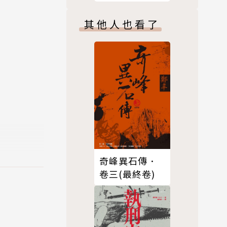
山的故事
點，不只讓
其他人也看了
Nowher
有種看透後
老家的七夕
眠時打開網
起士、還是
嗎。再跟著
奇峰異石傳．
人權底
卷三(最終卷)
的過程」。
是她的視
一片反光