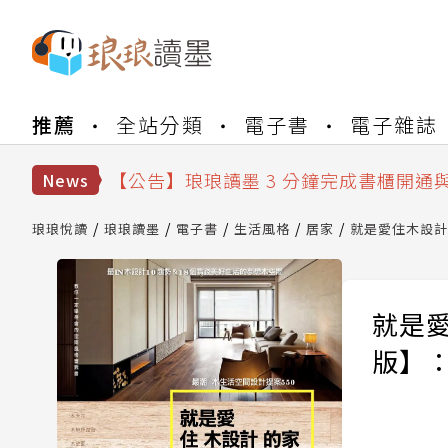
【公告】琅琅書店服務升級重要說明及
推薦
全站分類
電子書
電子雜誌
【公告】琅琅讀墨數位閱讀資產合併與
【公告】琅琅讀墨書櫃開通常見問題
【公告】琅琅讀墨 3 分鐘完成書櫃開通
News
【公告】琅琅書店服務升級重要說明及
【公告】琅琅讀墨數位閱讀資產合併與
琅琅悅讀
琅琅讀墨
電子書
生活風格
居家
就是愛住木設計
就是愛
版】：