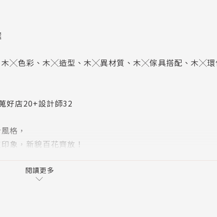
選
、木╳色彩、木╳造型、木╳異材質、木╳傢具搭配、木╳環
蒐好店20+設計師32
計風格，
定印象，新貌百花齊放！
閱讀更多