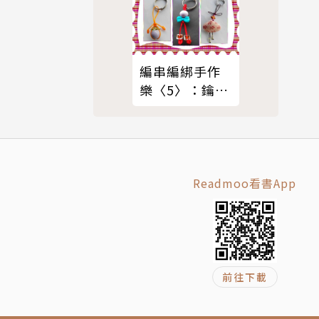
編串編綁手作
樂〈5〉：鑰匙
圈篇
Readmoo看書App
前往下載