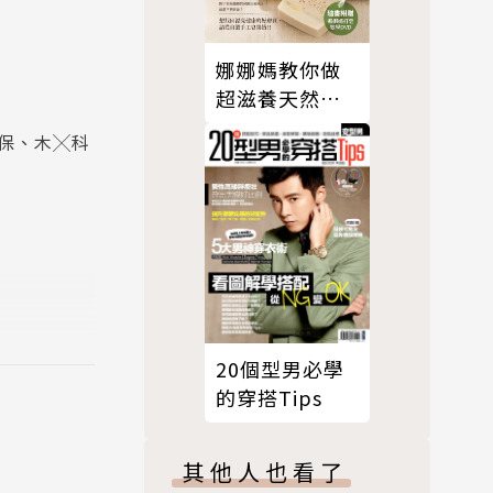
娜娜媽教你做
超滋養天然修
護手工皂
保、木╳科
20個型男必學
的穿搭Tips
其他人也看了