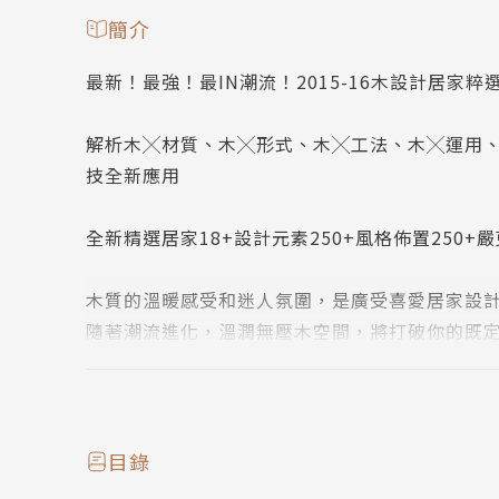
簡介
最新！最強！最IN潮流！2015-16木設計居家粹
解析木╳材質、木╳形式、木╳工法、木╳運用
技全新應用
全新精選居家18+設計元素250+風格佈置250+嚴
木質的溫暖感受和迷人氛圍，是廣受喜愛居家設
隨著潮流進化，溫潤無壓木空間，將打破你的既
潮流1：永續林樹材取代珍貴木種
潮流2：膠合板抗收縮較實木更穩定
潮流3：木紋拼貼卡榫體現材質美
目錄
潮流4：紓壓木設計跨入廚房和衛浴