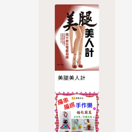
的木質地，
質收納展示與
美腿美人計
、拼貼接合
感。
是現成木製
訊豐富完