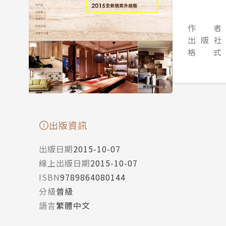
作 者
出 版 社
格 式
出版資訊
出版日期
2015-10-07
線上出版日期
2015-10-07
ISBN
9789864080144
分級
普級
語言
繁體中文