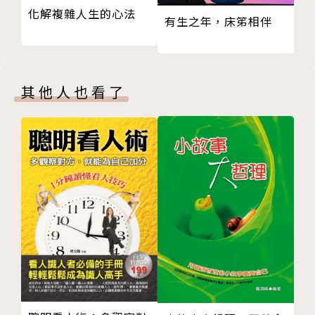
化解複雜人生的心法
01 重建不曾得到過的安全依附
背景有關的熟年讀者。
有生之年，床笫相伴
02 領悟、修通原生家庭中的情結
03 繼承祖先的能量，孝不一定要順
【金句搶先看】
04 創建一個療癒性的新型家庭
○ 即使我們的生活總在被他人影響，但仍然有活
其他人也看了
05 啟動內在能量，讓自己生活在「完滿家庭」中
出自在人生的可能性。
06 從家庭情結中解脫，為了回家而「出家」
●t日常訓練法④
○ 我們總是希望有盡可能直接的方法解決苦惱，
第五章 七情與自在
這個思路不假，但是裡頭有陷阱，最好要瞭解清楚我們
01 為什麼我們總是為「情」所困：如何調整自己的
的苦惱是內在何種力量失衡的表現。
情緒
02 喜：專心致志，樂在其中
○ 我們對於苦難和不如意，有四種心態：難受、
03 怒：轉化能量，建立人際界線
忍受、接受、享受。我們想過自在的人生，可以從接受
04 哀：被本能排拒的節能模式
開始，慢慢提高心態中享受的比例。
05 懼：安全與穩定的信號燈
06 嫉：化破壞力為成長力
○ 苦中作樂，不是忍，它的前提是我們知道苦是
07 望：懷抱想像，看向遠方
一種資訊的傳遞。各種不安有一種報信的作用，這有利