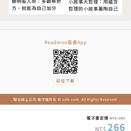
聰明看人術：多觀察對
小故事大哲理：用蘊含
08 無情：沒有情緒也是一種情緒
於我們未雨綢繆，及時做出一些調整。
方，就能為自己加分
哲理的小故事薰陶自己
09 在情緒中活得自在
●t日常訓練法⑤
○ 以苦為樂，不是受虐。我們之所以覺得負面情
第六章 六欲與自在
緒難受，無非也是因為我們太貪戀所謂的正面情緒。有
01 欲望推動著我們
些正面情緒也不一定是自己真的喜歡，更像是一種從眾
Readmoo看書App
02 食欲：我們與世界最初的關係
心理。
03 性欲：欲望背後的剩餘價值
04 權力欲：人際關係中的融合與鬥爭
○ 追求自我像是在追求「我說了算」，追求自在
05 連結欲：與人互動的基本需求
像是「我說了不一定算，但是這並不影響我存在的整體
06 分離欲：成長是不斷地告別
品質」。二者並不矛盾。
前往下載
07 無欲：看似佛系卻不見得真的豁達
08 「欲」火重生
○ 很多時候我們的症狀就像信使一樣，它提醒我
聯合線上公司 著作權所有 © udn.com. All Rights Reserved.
●t日常訓練法⑥
們要使心發生轉向，看看自己真正想要的是什麼。
第七章 心理困擾與自在
電子書定價
NT$ 380
01 從心理問題中學會自在：覺得自己有心理問題怎
○ 過去儘管被稱為過去，事實上沒有成功地過
266
NT$
麼辦
去。一些過去的模式，總是在不斷地成為新的當下。