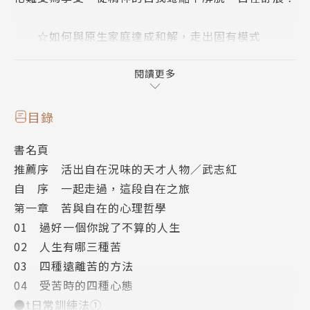
☆如何與原生家庭達成和解，走出固有模式
☆如何讓情緒和慾望流動起來，讓自己更有活力
☆如何減少內心的衝突，活得更自在一些
閱讀更多
在本書中，你都可找到答案！
目錄
▶集結東西方智慧與臨床經驗，擦亮自我覺察的明
書名頁
鏡
推薦序 活出自在況味的天才人物／武志紅
「中國精神分析學派代表人物」張沛超，首次彙集
自 序 一起走過，這段自在之旅
其多年臨床經驗和反思，將東方傳統文化與當下華人社
第一章 苦與自在的心理哲學
會常見的心理問題結合起來，提出破局之法，對症下
01 過好一個你說了不算的人生
藥，直指原生家庭、情緒管理、人際交往等每個人都必
02 人生有哪三種苦
須面對的人生問題，告訴你如何透過日常自我覺察練
03 四種遠離苦的方法
習，把困擾我們的固有問題轉化為一面透亮的鏡子，從
04 受苦時的四種心態
中照見真正的自己。
●t日常訓練法①