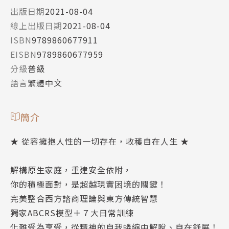
出版日期
2021-08-04
線上出版日期
2021-08-04
ISBN
9789860677911
EISBN
9789860677959
分級
普級
語言
繁體中文
簡介
★ 從容擁抱人性的一切存在，收穫自在人生 ★
解構原生家庭，重建安全依附，
你的積極面對，是超越現實困境的關鍵！
完美整合西方諮商理論與東方傳統智慧
獨家ABCRS模型＋７大日常訓練
化難受為享受，從精神的自我蜷縮中解脫、自在舒展！