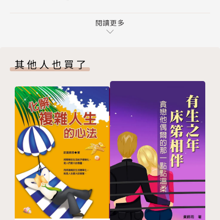
第二章 準備獲得療癒：擁有一顆四轉向心
▶當「過去」不曾過去，想找回自在，就得回頭梳
01 四轉向心總論：你真正想要的是什麼
閱讀更多
理
02 從未來轉向過去：你過去到底發生了什麼
全書細緻入微地從不同角度剖析心理問題的成因，
03 從外界轉向自己：你真的關心過自己嗎
並系統性地提出修復原生家庭結構、培養承載各種情緒
其他人也買了
04 從行動轉向好奇：你是不是在輕舉妄動
的能力、整合欲望資源等多種調節方法。以隨性的筆觸
05 從實體轉向緣起：你為什麼常常感到痛苦
講述專業內容，兼具思辨與共感，透過生活中典型有趣
●t日常訓練法②
的事例，幫助讀者一步步追根溯源，從自己的過去中尋
第三章 對原生家庭進行精神分析
找癥結，化解內心衝突，開啟自我療癒，從而收穫自在
01 傳統家族對心理的塑形作用
人生。
02 現代家庭中權力鬥爭的實質
03 家族中的能量傳遞
【適讀對象】
04 原生家庭對人格的影響
✓ 感受到心理困擾卻無法具體描述、想探求自我心
05 現代家庭中的角色混亂
理的年輕讀者。
06 夫妻雙方的原生家庭帶來的影響
✓ 清楚自身困擾所在，卻不知如何有效調適心境的
●t日常訓練法③
青壯讀者。
第四章 六步修復原生家庭結構
✓ 覺察到自己一直以來的種種困境，與家庭和成長