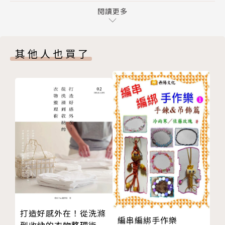
6 我是誰？我不是誰？
閱讀更多
◎人生已經夠瘋狂了，不要再加入瘋狂的訓練。
7 做講述者，不做預言家
◎微小且頻繁的努力，最後都有很好的效果。
8 東尼．羅賓斯……痛苦與快樂
◎讓自己成為好習慣的奴僕。
其他人也買了
9 都柏林笑話
◎未達到目標的快樂。
10 出席
◎關鍵就是執行計畫，執行就對了。
11 擬訂計畫
12 別人只把他們認為你想聽的告訴你
當然也有課表與訓練知識：
13 適能（Fit）
14 絕不失敗，除非你真的失敗
◎簡單肌力（Easy Strength）的概念。
第二部 人生教訓──有些很殘酷，但全都很真實
◎一般人、運動員與特殊專業人士的差異。
15 寫履歷還是寫悼詞
◎什麼叫做重。
16 先吃最大最醜的蟾蜍
◎肌力與體能教練的各個象限。
17 現在吃什麼不重要，重要的是以前吃了什麼
◎制定訓練課表的概念（重量、反覆次數、組
18 模擬感恩節
數）。
19 正念或盲目的習慣
打造好感外在！從洗滌
編串編綁手作樂
20 被鴨子啄死
這本書適合所有在訓練上（某程度，在人生上也