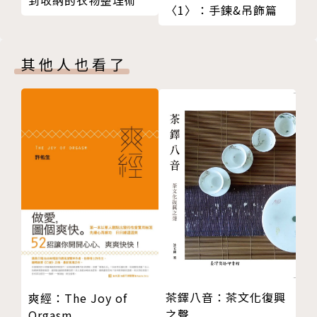
到收納的衣物整理術
〈1〉：手鍊&吊飾篇
21 循環
是）感到有些不順利，常常沒有動力，或是找不到方法
22 平面訓練
達成自己期望目標的人，請用輕鬆的心情，讓傳奇教練
23 用食物來節食
丹．約翰詼諧卻意義深遠的文字，引領你在肌力訓練與
其他人也看了
第三部 訓練以及人生之我見
人生的路上，因為本書，獲得更多啟發。
24 流動智力與固定智力
25 固定智力與勇士思考
新書系介紹
26 流動智力與國王或皇后思考
Strength ＆ Conditioning書系
27 固定智力與國王或皇后思考
蒐羅國內外，最專業，最經典的訓練、運動心理、
28 技巧進步……或是無法進步
醫療保健相關書籍，
29 執教（與人生）的關鍵：勝利的要素和可以提升
本本經典、含納廣大資訊，陪讀者在訓練與終身學
的技巧
習上一起成長進步。
30 必要之物與無法增進的技巧
31 為瘋狂人生而訓練
作者簡介
32 執教的基本概念
33 提示與教學：適當時間該有的適當資訊
丹．約翰（Dan John）
茶鐸八音：茶文化復興
爽經：The Joy of
34 簡單肌力的延伸
之聲
Orgasm