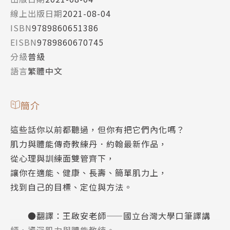
線上出版日期
2021-08-04
ISBN
9789860651386
EISBN
9789860670745
分級
普級
語言
繁體中文
簡介
這些話你以前都聽過，但你有把它們內化嗎？
肌力與體能傳奇教練丹．約翰最新作品，
從心理與訓練面雙管齊下，
讓你在適能、健康、長壽、簡單肌力上，
找到自己的目標、定位與方法。
●翻譯：王啟安老師——國立台灣大學口筆譯講
師，資深肌力與體能教練。