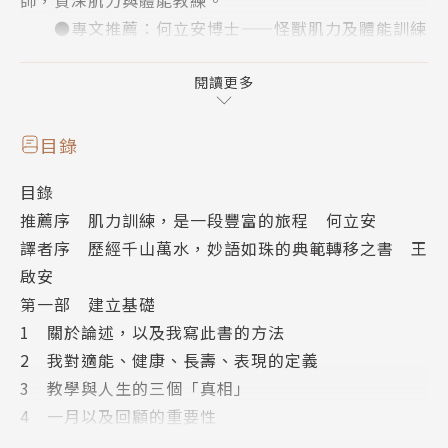
●專文推薦：何立安博士——怪獸肌力及體能訓練
中心總教官。
閱讀更多
這是一本教你訓練的書，也是一本教你如何過好人
生的書。
目錄
書中講述了訓練的「概念」，當然有一些課表、一
目錄
些技術，對你自己的訓練絕對大有幫助。
推薦序 肌力訓練，是一段豐富的旅程 何立安
除此之外，丹還要講的是，如何從日常生活、從生
譯者序 歷經千山萬水，妙語如珠的典範轉移之書 王
活態度、從教學與計畫上改變，或者說認清自己。
啟安
本書共有58篇作者丹．約翰將其人生經歷與訓練
第一部 建立基礎
教學心得融會貫通之後，精煉出來的篇章，你可以看
1 關於論述，以及我寫此書的方法
到，他以詼諧的口吻，講述適能、健康、長壽、簡單肌
2 我對適能、健康、長壽、表現的定義
力等各個面向你應該知道、理解，然後需要進一步內化
3 教學與人生的三個「真相」
的觀念，像是：
4 一月以及回顧的重要性
5 起點不重要，重要的是終點
◎起點不重要，重要的是終點。