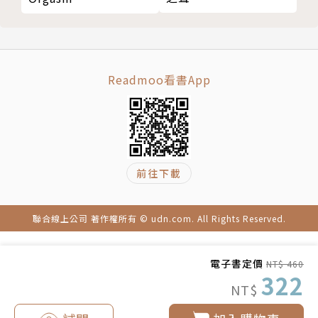
35 公車板凳與公園板凳
整個職業生涯，一邊是舉重與投擲選手，一邊任職
36 宿醉法則
於學術界。
37 現代簡單肌力的開端
丹曾以鐵餅選手的身分參加奧林匹克舉重比賽、高
38 更簡單肌力訓練法
地運動會和五項重量投擲比賽（且為此項競賽的紀錄保
Readmoo看書App
39 實際反覆次數與通常很單純的概念
持人）。
40 肌力與體能教練的各個象限
除了訓練教學外，目前他也是密蘇里州哥倫比亞學
41 第一象限
院的宗教研究線上講師，同時也是倫敦特威克納姆聖瑪
42 第一象限訓練
麗大學的資深講師。
前往下載
43 第二象限
他長期為《Men’s Health》、《t-nation》、
44 第二象限訓練
《Hardstyle》等雜誌與媒體撰寫訓練、健身與心智鍛
45 第三象限
鍊相關文章。
聯合線上公司 著作權所有 © udn.com. All Rights Reserved.
46 第三象限訓練
他與妻子蒂芬妮結婚超過二十年，並擁有一對可愛
47 第四象限
的女兒，凱莉和琳賽。
電子書定價
NT$ 460
48 第四象限訓練
322
NT$
49 簡單肌力與老手運動員
譯者簡介
50 高峰訓練計畫或目標達成