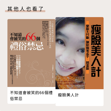
NO.28｜ Ena's sopap ｜P.110
其他人也看了
NO.29｜無名樹｜P.114
NO.30｜木子到森｜P.118
NO.31｜ Ichihan ｜P.122
NO.32｜ KALKI'D ｜P.126
NO.33｜品墨良行｜P.130
NO.34｜林果良品｜P.134
NO.35｜ Llebe.hsing ｜P.138
NO.36｜許許兒｜P.142
NO.37｜ PO_I ｜P.146
NO.38｜時常買生活道具屋｜P.152
NO.39｜ CameZa House ｜P.156
NO.40｜小器－生活道具｜P.160
NO.41｜ Xiaoqi+g ｜P.164
不知道會被笑的66個禮
瘦臉美人計
俗禁忌
NO.42｜生活商社｜P.168
NO.43｜生活起物｜P.172