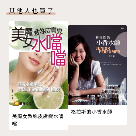
NO.12｜萬先蒸籠店｜P.52
其他人也買了
NO.13｜協和蒸籠｜P.56
NO.14｜洪春梅西點器具店｜P.58
NO.15｜林豐益商行｜P.62
NO.16｜高建桶店｜P.66
NO.17｜三芳毛刷行｜P.70
NO.18｜金連發剪刀行｜P.72
NO.19｜龍洋瓶瓶罐罐容器儀器精品｜P.76
NO.20｜雙全昌鞋子行｜P.78
NO.21｜永盛帆布行｜P.80
NO.22｜合成帆布行｜P.84
NO.23｜廣富號帆布行｜P.88
NO.24｜一元積木｜P.92
格拉斯的小香水師
NO.25｜玉兔鉛筆學校｜P.96
美魔女教妳皮膚變水噹
NO.26｜雙星毛巾｜P.100
噹
NO.27｜鳳寧窯陶工房｜P.106