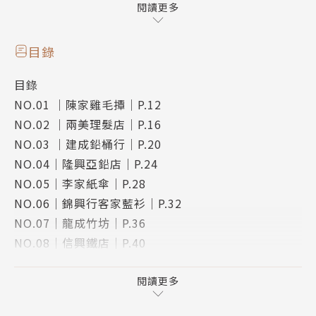
要有自己的個性與態度。這些好物，可能是自很有歷史
閱讀更多
的老店，經由職人手工製作；也可能是透過設計師的描
繪、定位，講究地研究各種使用習慣；也或是藉由具有
目錄
獨特品味的店主人，從各處蒐集而來的生活風格道具。
目錄
NO.01 ｜陳家雞毛撢｜P.12
如果你是個講究生活細節，對於物件有某種自己的標準
NO.02 ｜兩美理髮店｜P.16
與偏執，熱愛各種日常小物，絕不只妥協於好用或好看
NO.03 ｜建成鉛桶行｜P.20
一面，那就請快拿起本書，出發找尋全臺最能激發買物
NO.04｜隆興亞鉛店｜P.24
熱情的生活道具好店！
NO.05｜李家紙傘｜P.28
NO.06｜錦興行客家藍衫｜P.32
NO.07｜龍成竹坊｜P.36
NO.08｜信興鐵店｜P.40
NO.09｜士林奇鋒名刀｜P.44
NO.10｜响仁和鐘鼓廠｜P.46
閱讀更多
NO.11｜振發茶行｜P.50