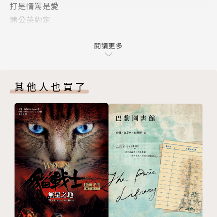
打是情罵是愛
蒲公英約定
《張曼娟讀芥川龍之介》
最後一片葉子
閱讀更多
《張曼娟讀王爾德》
◎本書特色
其他人也買了
●由暢銷作家張曼娟精心編譯、導讀。帶領讀者領會世
界文學名家名作的心靈世界；培養孩子的世界觀，並提
升中文實力。
●除了有張曼娟精心編譯的原著精華外，並有張曼娟特
別撰寫的「名家生命故事」、「全書精闢導讀」，更容
易理解作家及作品的創作歷程與意涵。
●每篇故事後，附有該篇閱讀心得「曼娟私語」，以及