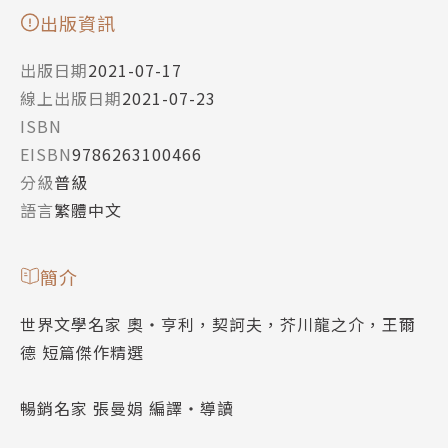
出版資訊
出版日期
2021-07-17
線上出版日期
2021-07-23
ISBN
EISBN
9786263100466
分級
普級
語言
繁體中文
簡介
世界文學名家 奧‧亨利，契訶夫，芥川龍之介，王爾
德 短篇傑作精選
暢銷名家 張曼娟 編譯‧導讀