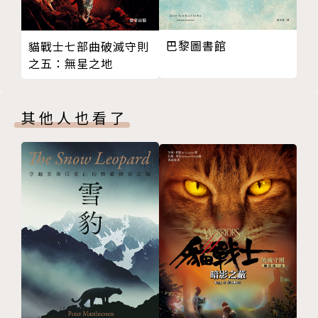
引導思辦練習的「想一想，得到更多」。是教學與親子
活動的最佳參考。
巴黎圖書館
貓戰士七部曲破滅守則
之五：無星之地
●內文搭配精美插畫、照片，增加閱讀吸引力。
〔全都是為了愛——奧‧亨利短篇傑作選〕
其他人也看了
奧‧亨利的文字流麗如詩，小說情節總是匪夷所思，在
驚奇中滿溢生命的況味，還有著對於人生悠長美好的理
解。
一百多年前，正是奧‧亨利的創作力最旺盛的時候，他
遷居紐約，大都會的氣味，時髦男女身上的色彩，城市
高度發展的壯麗與荒涼，倉促的、粗糙的現實生活；舒
緩的、精美的情感想像，交織成奧‧亨利永不過時的小
說世界。