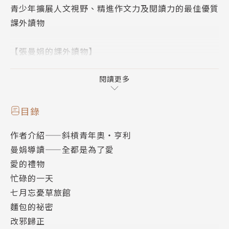
青少年擴展人文視野、精進作文力及閱讀力的最佳優質
課外讀物
【張曼娟的課外讀物】
張曼娟精選世界文學中，擁有巨大文學成就和影響力的
閱讀更多
名家，編譯導讀他們的短篇傑作，書寫他們獨特的生命
故事。透過生動的引導，藉此幫助年輕學生與世界文學
目錄
接軌，開啟青少年的世界文學閱讀旅程，打開更廣闊的
作者介紹——斜槓青年奧・亨利
人文視野。
曼娟導讀——全都是為了愛
愛的禮物
第一波四本書，精選四位名家作品：
忙碌的一天
七月忘憂草旅館
《張曼娟讀奧‧亨利》
麵包的祕密
改邪歸正
《張曼娟讀契訶夫》