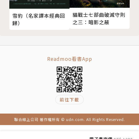
——張曼娟
貓戰士七部曲破滅守則
雪豹（名家譯本經典回
之三：暗影之蔽
歸）
〔如此孤獨，如此巨大——契訶夫短篇傑作選〕
契訶夫在我看來，總是孤獨一個人的身影。然而，正因
為他的孤獨，使他對於世人的孤獨有了同其情的理解。
Readmoo看書App
契訶夫孤獨的衣角掠過這個世界，便開出許多奇豔的
花，這些花正是一個又一個好聽的故事，於是，一百多
年過去了，我們一點也不覺得遙遠，他的故事仍在我們
的嘆息中，微笑裡。我們終究懂得了孤獨是怎麼一回
前往下載
事，懂得了人性的善良與邪惡，我們也很高興有契訶夫
的相伴與理解。雖然，他總是一個人，這身影如此孤
獨，卻也如此巨大。
聯合線上公司 著作權所有 © udn.com. All Rights Reserved.
——張曼娟