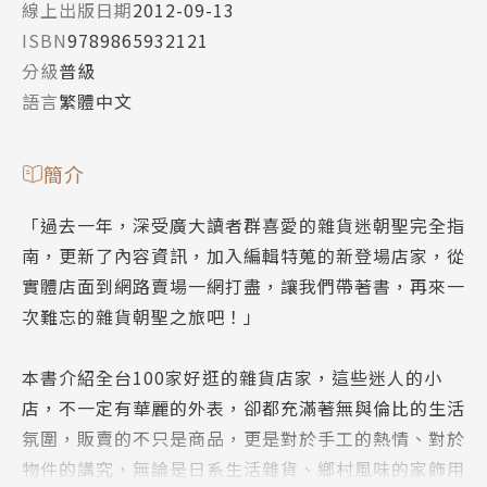
線上出版日期
2012-09-13
ISBN
9789865932121
分級
普級
語言
繁體中文
簡介
「過去一年，深受廣大讀者群喜愛的雜貨迷朝聖完全指
南，更新了內容資訊，加入編輯特蒐的新登場店家，從
實體店面到網路賣場一網打盡，讓我們帶著書，再來一
次難忘的雜貨朝聖之旅吧！」
本書介紹全台100家好逛的雜貨店家，這些迷人的小
店，不一定有華麗的外表，卻都充滿著無與倫比的生活
氛圍，販賣的不只是商品，更是對於手工的熱情、對於
物件的講究，無論是日系生活雜貨、鄉村風味的家飾用