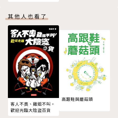
歐蕾塔 P.70
庭常備書
part 2 handmade : 手作職人的指間魔法
其他人也看了
棉麻屋P.74
衛屋 P.78
木子到森工作室 P.82
blah blah blah P.84
figure21手工包房 P.88
zakka zoo 一店 P.92
zakka zoo 二店 P.94
現在夢中制造工所 P.96
SI'ENNA革手作 P.100
小花花手作雜貨店．小餅干與小兔子茶店 P.102
四季花緒 P.106
河邊生活 P.108
高跟鞋與蘑菇頭
客人不奧、雞姐不叫，
Dream makers 羊毛概念館 P.110
歡迎光臨大陰盜百貨
幸福小窩生活雜貨手作坊P.112