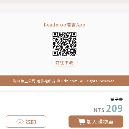
繭裹子Twine P.114
小山牧野藝術創作工坊 P.118
Waboo Zakka P.120
Readmoo看書App
草山金工 P.122
找到魔椅 P.126
Mooi！魔椅 P.128
加工廠 P.130
夏澍洋行 P.134
前往下載
cher cher P.136
Fuxai╳ Daisy 的雜貨店 P.138
聯合線上公司 著作權所有 © udn.com. All Rights Reserved.
ART DECO裝飾藝術 P.140
太古百貨 P.142
Nostalgic Future意思意思 P.144
電子書
209
散步舖傢俱事務所 P.148
NT$
摩登波麗 P.150
試閱
加入購物車
台灣好，店 P.152