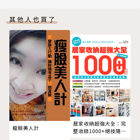
小狗媽媽Doggysmom P.34
斑士堤雜貨 P.38
其他人也買了
駅前雜貨 P.40
Sew Q P.42
小松果zakka P.44
巧的二舖 P.46
私藏佈屋 P.48
小樹苗生活雜貨 P.50
珍的鄉村部屋 P.52
鄉村童話 P.54
zakka m's P.56
安堤卡家飾 P.58
米拉花園Le Jardin de Mila P.60
布田手作 P.64
居家收納超強大全：完
三個朋友 P.66
瘦臉美人計
整收錄1000+絕技隨時
小葉子的鄉村部屋 P.68
解決各種收納問題的家