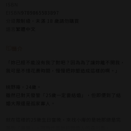
ISBN
EISBN
9789865583897
分級
限制級，未滿 18 歲請勿購買
語言
繁體中文
簡介
「妳已經不能沒有我了對吧？因為為了讓妳離不開我，
我可是不惜花費時間，慢慢把妳塑造成這樣的啊。」
桃野庵，24歲。
雖然已對天發誓「25歲一定要結婚」，但即便到了結
婚大限還是孤家寡人。
就在這樣的25歲生日當晚，來找小庵的是她那總是完
美的「哥哥」，同時也是她初戀情人的森川青。