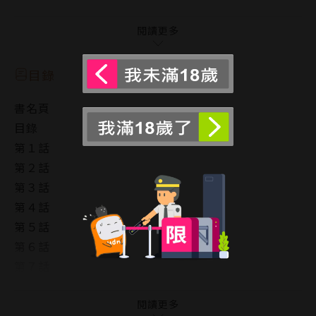
如此「突如其來」的阿青，竟直白地和小庵說⋯⋯
閱讀更多
「就照我們約好的，嫁給我吧。妳懂我的意思嗎？——
目錄
妳的人妳的心，我全都要了。」
書名頁
目錄
第１話
第２話
第３話
第４話
第５話
第６話
第７話
番外篇
後記
閱讀更多