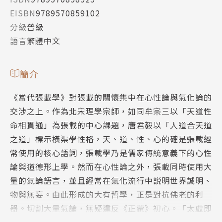
EISBN
9789570859102
分級
普級
語言
繁體中文
簡介
《當代張載學》對張載的關懷集中在心性論與氣化論的
交涉之上。作為北宋理學宗師，如同牟宗三以「天道性
命相貫通」為張載的中心課題，唐君毅以「人道合天道
之道」標示橫渠學性格，天、道、性、心的確是張載經
常使用的核心語詞，張載學乃是儒家傳統意義下的心性
論與道德形上學。然而在心性論之外，張載同時使用大
量的氣論語言，並且經常在氣化流行中説明世界誠明、
物與無妄。由此形成的大有哲學，正是對抗佛老的利
器。切割大量氣論，無疑違反《正蒙》初心。「太虛即
氣」正是張載刻意把氣帶入天道性命論域的新哲學命