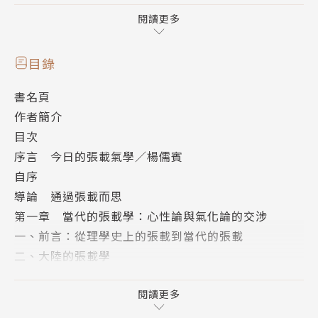
題。
閱讀更多
可惜的是，理學內部高舉〈西銘〉，貶抑《正蒙》，
目錄
「以氣說道」成為對張載經常使用的批評。相較於張載
書名頁
在理學史上未被善待的命運，一九四九年後唯物論氣學
作者簡介
與新儒家心性論，或晚近新儒家心性論與先天型氣學的
目次
論辯，張載卻是一重要戰場。當中牽涉對氣的理解，也
序言 今日的張載氣學／楊儒賓
摻雜政治對立因素，並涉及儒學典範的挑戰。一個張
自序
載，多種面貌，其間的拮抗張力使當代張載研究更有挑
導論 通過張載而思
戰性。張載強調兩端一致、兼體無累，本書相信不僅唯
第一章 當代的張載學：心性論與氣化論的交涉
心、唯物對立框架不適用於張載，也認為心性論與氣化
一、前言：從理學史上的張載到當代的張載
論不必然是二擇一的選題。張載具有打破二元框架、平
二、大陸的張載學
視心物的潛力，此有待於重新檢證其氣學性格。
三、港台的張載學
四、海外的張載學研究
閱讀更多
五、結語：「心性論的張載」與「氣學的張載」的拮抗