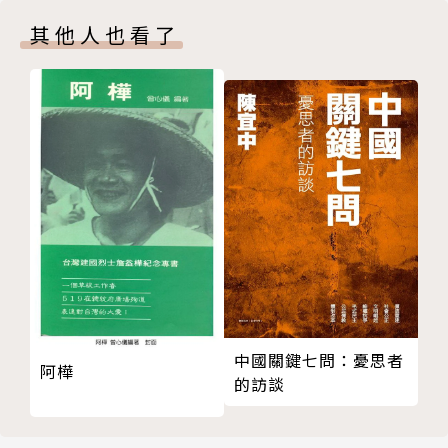
七、「感者性之神，性者感之體」：張載本體宇宙論氣
其他人也看了
學的主體模式與倫理格局
八、結語
第四章 張載禮學：身體、倫理與儒家生活世界
一、前言：張載的重禮形象
二、重禮與重氣
三、儒學傳統中的「禮樂之禮」與「四端之禮」
四、體用論攝相偶論的張載禮學
五、禮與變化氣質：作為「工夫」的禮
六、禮、身體與倫理：形—氣—心主體與涉身—涉世主
體
七、儒家生活世界與禮的開放性
八、結語：體用論表現為相偶論
中國關鍵七問：憂思者
阿樺
的訪談
第五章 張載氣學工夫論的爭議與開展：從唐君毅「張
橫渠自成一派」談起
一、前言