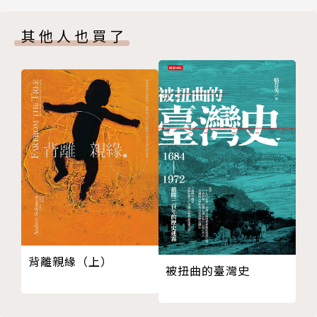
張力與兩行反思
作者簡介
其他人也買了
第二章 世界的真實與體用論建構：張載的儒學語境重
建
作者：王雪卿
一、前言：為什麼是儒學？
1967年生於臺灣嘉義。中正大學中國文學博士，現任
二、體用論：張載的儒學語境重建之路
吳鳳科技大學通識教育中心副教授。少受唐君毅、牟宗
三、從張載重「氣」與重「禮」談體用論攝相偶論
三先生思想薰陶，感於儒家精神剛健，相契新儒家哲
四、「闢佛老」下的語言與思維結構
學。近年來主要研究領域為宋明理學，以張載為研究對
五、結語
象，對儒家氣學、理學工夫論、身體觀等議題尤感興
第三章 「太虛」是如何「即」「氣」的？：張載氣學
趣。著作有《靜坐、讀書與身體：理學工夫論之研
的倫理關懷與存有開顯
究》、《明清文學散步》，以及期刊論文二十餘篇。
一、前言
二、「太虛」概念的釐清
三、張載氣學與《孟子》傳統
背離親緣（上）
被扭曲的臺灣史
四、「一心」還是「一氣」：張載重講「氣」的契機
五、《易經》、《莊子》攜手下的張載氣學
六、「太虛即氣」：「兩層存有論」或「二重道論」？