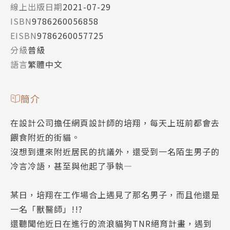
線上出版日期
2021-07-29
ISBN
9786260056858
EISBN
9786260057725
分級
普級
語言
繁體中文
簡介
在設計公司擔任網頁設計師的培翔，每天上班前都會去
餵食附近的街貓。
沒想到遭來附近居民的抗議外，還受到一名陌生男子的
冷言冷語，甚至與他起了爭執—
某日，培翔在工作場合上遇見了那名男子，而且他還是
一名「獸醫師」!!?
還聽聞他近日在進行的流浪貓狗TNR絕育計畫，遇到