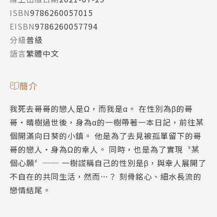
ISBN
9786260057015
EISBN
9786260057794
分級
普級
語言
繁體中文
簡介
我死去哥哥的戀人是Ω，而我是α。 在性別為β的哥
哥‧晴樹過世後，身為α的一樹帶著一本日記，前往某
個開滿向日葵的小鎮。 他是為了去見被孤單留下的哥
哥的戀人‧身為Ω的幸人。 同時，也是為了實現〝某
個心願〞── 一樹謊稱自己的性別是β，與幸人展開了
不自在的共同生活，然而…？ 刻骨銘心、細水長流的
戀情結尾。