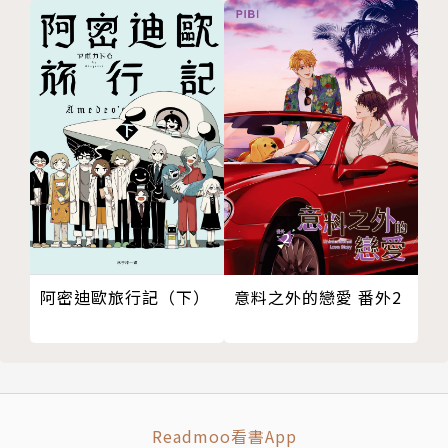
意料之外的戀愛 番外2
阿密迪歐旅行記（下）
Readmoo看書App