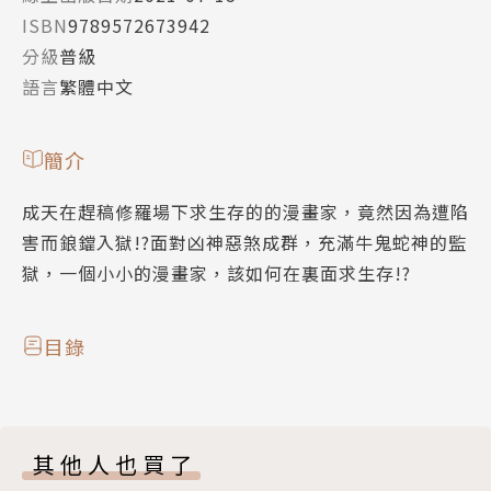
ISBN
9789572673942
分級
普級
語言
繁體中文
簡介
成天在趕稿修羅場下求生存的的漫畫家，竟然因為遭陷
害而鋃鐺入獄!?面對凶神惡煞成群，充滿牛鬼蛇神的監
獄，一個小小的漫畫家，該如何在裏面求生存!?
目錄
其他人也買了