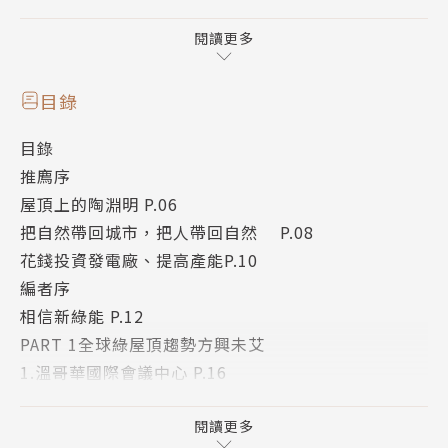
台、和牆面等立體綠化方式。本書將帶你認識最新的綠
色趨勢，一起打造節能減碳環保的生活環境。
閱讀更多
綠色元素將大量走進建築，漂亮的建築物定義已不再是
高級建材和建築形式而已，反而綠化的比例已躍升為好
目錄
房子的重要指標；換句話說，自然、植物、綠色、生態
目錄
將成為未來建築不可或缺的元素。
推廌序
屋頂上的陶淵明 P.06
設計房子的人都想知道:該如何在蓋房子時，增加綠化
把自然帶回城市，把人帶回自然 P.08
卻又不減可蓋樓板的面積? 如何巧妙地將樓層和綠化區
花錢投資發電廠、提高產能P.10
塊作結合?
編者序
相信新綠能 P.12
住在房子裡的人也想知道:有什麼方法可以不出門就能
PART 1全球綠屋頂趨勢方興未艾
在家享受自然，既經濟又實惠，既簡單又好維護?
1.溫哥華國際會議中心 P.16
2.西雅圖巴拉德圖書館 P.18
這是一本深入淺出介紹走在世界趨勢的綠色新潮~新式
3.紐約皇后區布魯克林農莊 P.22
閱讀更多
綠屋頂&綠牆＆立體花園的實用指南，有25個國外經典