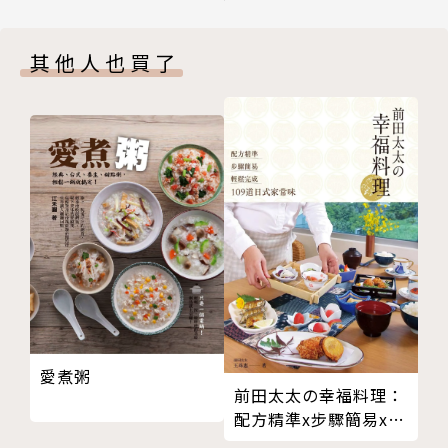
4.溫哥華千禧社區 P.24
案例，33個國內實際案例，以及在台灣新式綠屋頂&綠
5.紐約曼哈頓高線公園 P.26
牆施作，會碰到的問題Q&A，施作的型式和工法，以
其他人也買了
6.波特蘭路易莎社區 P.30
及相關資材介紹。
7.舊金山加州科學館 P.32
8.日本大阪難波公園 P.36
【本書特色】
9.日本大阪車站 P.40
1. 台灣第一本介紹綠屋頂的入門書，帶你了解綠屋頂
10.捷克布拉格中央公園綠堤公寓 P.44
和綠牆如何接軌綠建築的新趨勢。
11.德國Schlossle Galerie Pforzheim購物中心綠屋
2. 25個經典國外案例，33個國內綠屋頂及綠牆實際案
頂 P.46
例，帶你了解最新的設計及趨勢。
12.德國EnBW辦公大樓的綠屋頂P.48
3. 簡介綠屋頂及綠牆實作會碰到的問題Q&A，帶你了
13.墨西哥 P.50
解基本的概念、工法。
14.法國P.54
15.新加坡濱海堤壩P.56
【名家推廌】
16.新加坡環球影城P.58
◎王進士（立法委員）
愛煮粥
前田太太の幸福料理：
PART 2綠屋頂這樣做
◎江文淵（半畝塘執行長）
配方精準x步驟簡易x輕
打造綠屋頂12個理由
◎李棟樑（中華民國企業永續發展協會理事長）
鬆完成109道日式家常