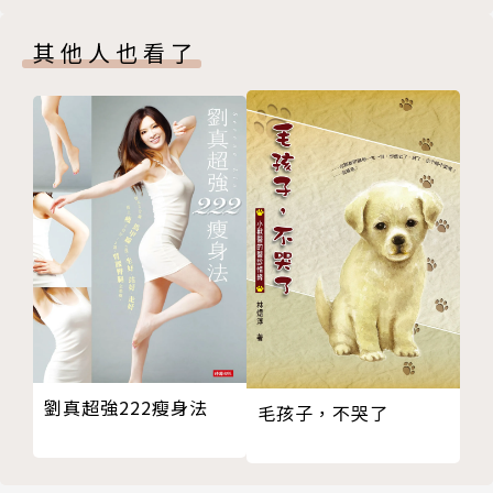
1.多做綠屋頂就可以不要核電廠 P.63
◎李焜耀（明基電通／友達光電董事長）
味
2.綠屋頂的投資，電費可以省回來P.63
◎林憲德（成大建築研究所教授）
其他人也看了
3.綠屋頂及立體綠化可固定二氧化碳， P.64
◎郭城孟（台大植物標本館館長）
4.生物多樣性與生態跳島P.64
◎郭瓊瑩（文化大學景觀所所長暨系主任）
5.減緩都市熱島效應P.65
◎許榮輝（台灣公園綠地協會秘書長）
6.停留雨水以免驟雨造成馬路淹水P.66
◎黃育徵（浩然基金會董事）
7.美化屋頂成為觀光或休憩場所P.66
◎張育森（台大園藝暨景觀系教授）
8.打造屋頂及陽台有機農園P.67
◎廖朝軒（海洋大學河海工程系教授）
9.隔熱保溫節能P.67
◎蔡建生（元利建設總經理）
10.保護屋頂防水層P.68
◎潘一如（環藝工程顧問設計總監）
11.政府綠建築和都更獎勵，綠屋頂施作可以增加容積
◎劉振榮（中央大學副校長、國科會氣候變遷調適科技
P. 68
推動計畫總主持人）
12.綠屋頂和立體綠化滿足建築物綠化量規定，讓昂貴
(推廌人依姓氏筆畫順序排列)
劉真超強222瘦身法
的地面成為動線及停車空間 P.69
毛孩子，不哭了
綠屋頂的5種類型
1.庭台樓閣型P.70