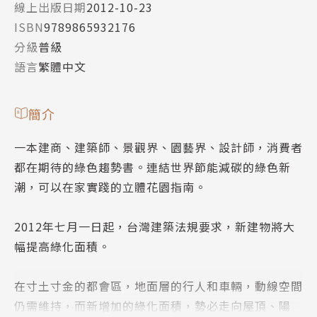
線上出版日期
2012-10-23
ISBN
9789865932176
分級
普級
語言
繁體中文
簡介
一本建商、建築師、景觀界、園藝界、設計師，消費者
都在期待的綠色趨勢書。連結世界節能減碳的綠色新
潮，可以在家實踐的立體花園指南。
2012年七月一日起，台灣建築法規要求，新建物將大
幅提高綠化面積。
在寸土寸金的都會區，地面層的行人和車輛，動線空間
仍需維持，而新增加的綠化面積，勢必走向屋頂、陽