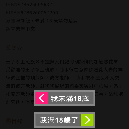
ISBN
9786260056377
EISBN
9786260057206
分級
限制級，未滿 18 歲請勿購買
語言
繁體中文
簡介
王子系上班族×不擅與人相處的訓練師的加速戀愛♥
受歡迎的王子系上班族•萌木很在意姊姊送愛犬去的訓
練教室裡的訓練師•彼方老師。 萌木被不擅長和人交
流的彼方老師只對狗狗展現的溫柔笑容射中心臟，為了
和彼方老師變親近，他隱瞞了自己討厭狗的事，猛烈地
追求他，但是……!?
目錄