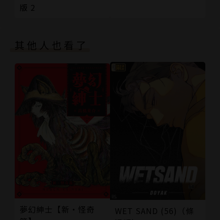
版 2
其他人也看了
夢幻紳士【新‧怪奇
WET SAND (56)（條