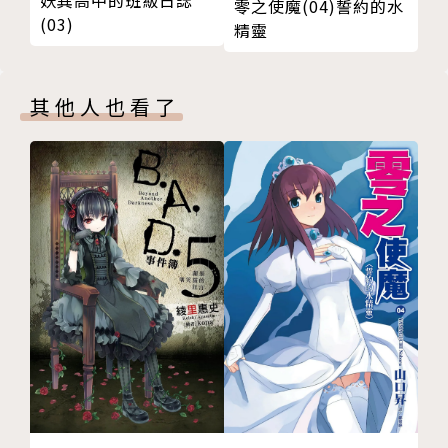
零之使魔(04)誓約的水
(03)
因與聿案簿錄（全八冊）
精靈
案簿錄（全九冊）
案簿錄．浮生（陸續出版）
其他人也看了
異動之刻（全十冊）
特殊傳說0.5
新版．特殊傳說（學院篇．全十冊）
特殊傳說Ⅱ亙古潛夜篇（全四冊）
特殊傳說Ⅱ恆遠之晝篇（全十冊）
特殊傳說Ⅲ（陸續出版）
十年．踏痕歸