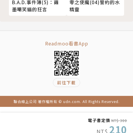
B.A.D.事件簿(5)：繭
零之使魔(04)誓約的水
墨嘲笑貓的狂言
精靈
Readmoo看書App
前往下載
聯合線上公司 著作權所有 © udn.com. All Rights Reserved.
電子書定價
NT$ 300
210
NT$