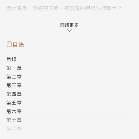
露水淨身、唸經開天眼、夜審陰的得道法師轉世？
畢業快兩年，阿因的傳說即使越傳越歪，
也無法減少他被纏上遇險的機率。
閱讀更多
多年前塵埃落定的雙命案在他捨命協助下或能真相大
白，
目錄
然而已被搗得破滅的人生、未來、希望⋯⋯
目錄
最終還能否獲得救贖？
第一章
第二章
【案簿錄．浮生】
第三章
新的故事主軸、層出不窮的懸疑事件，以成為社會新鮮
第四章
人的虞因等原班人馬及新角色為圓心陸續展開。
第五章
透過文字抽絲剝繭，挖掘真相，這便是案簿錄系列帶來
第六章
的獨特樂趣！
第七章
第八章
第九章
作者簡介