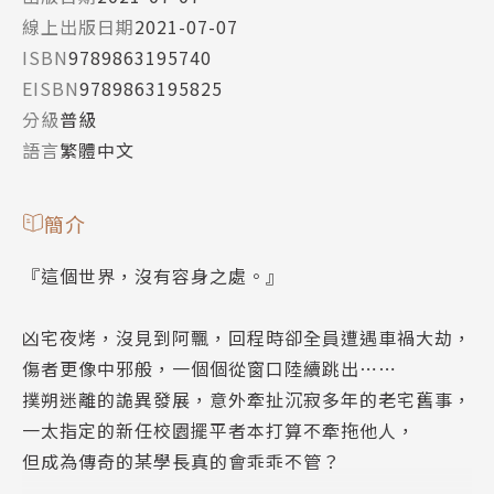
線上出版日期
2021-07-07
ISBN
9789863195740
EISBN
9789863195825
分級
普級
語言
繁體中文
簡介
『這個世界，沒有容身之處。』
凶宅夜烤，沒見到阿飄，回程時卻全員遭遇車禍大劫，
傷者更像中邪般，一個個從窗口陸續跳出⋯⋯
撲朔迷離的詭異發展，意外牽扯沉寂多年的老宅舊事，
一太指定的新任校園擺平者本打算不牽拖他人，
但成為傳奇的某學長真的會乖乖不管？