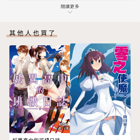
第十章
閱讀更多
尾聲
護玄（離玄）
附錄・日常三兩事
其他人也買了
案簿錄的四格小劇場
6月2日、雙子座。
版權頁
老巢：http://windslie.pixnet.net/blog（夜貓鳥
宿）
職業腐屍。
喜歡音樂、電影、書籍與鳥。
畢生願望就是將自己所想的故事都能寫完。
不論哪種創作都是一件很有趣的事情，希望每個人都能
愛護自己心中的創作小小人，讓他們茁壯更美好。
護玄作品集
8 .Floor（陸續出版）
兔俠（全十冊）
妖異高中的班級日誌