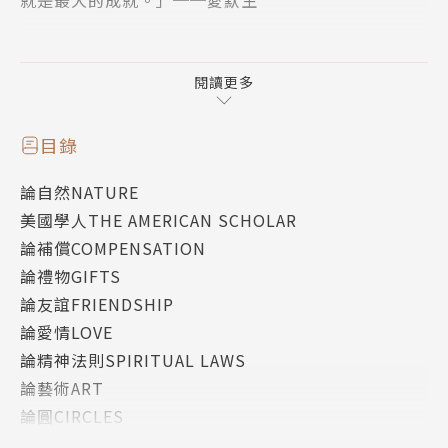
就是最大的成就。」──愛默生
★ 美國第44任總統歐巴馬最愛之書，並在演說中多次
引用愛默生〈論自立〉格言
閱讀更多
★〈美國學者〉被譽為美國思想文化的「獨立宣言」
★〈論自然〉啟發梭羅創作《湖濱散記》
目錄
★ 繁體中文最完整選集，精選精譯
論自然NATURE
美國學人THE AMERICAN SCHOLAR
愛默生是美國最偉大的思想巨人之一，被稱為「美國文
論補償COMPENSATION
明之父」、「美國的孔子」，也是「美國文藝復興」的
論禮物GIFTS
催生者。他以深刻的哲思、簡鍊優美的文字，確立了十
論友誼FRIENDSHIP
九世紀美國朝氣蓬勃、自信昂揚的文化精神。
論愛情LOVE
論精神法則SPIRITUAL LAWS
他的學說崇尚自我、自由與民主，鍾愛自然、靈性與詩
論藝術ART
歌，更融合了超越論與德國唯心主義，其影響力無遠弗
論圓CIRCLES
屆，梭羅、惠特曼、尼采、德希達、拉岡、霍桑等人，
論莎士比亞，或詩人SHAKESPEARE; OR, THE POET