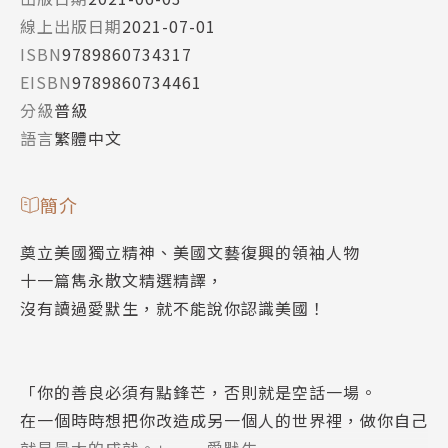
線上出版日期
2021-07-01
ISBN
9789860734317
EISBN
9789860734461
分級
普級
語言
繁體中文
簡介
奠立美國獨立精神、美國文藝復興的領袖人物
十一篇雋永散文精選精譯，
沒有讀過愛默生，就不能說你認識美國！
「你的善良必須有點鋒芒，否則就是空話一場。
在一個時時想把你改造成另一個人的世界裡，做你自己