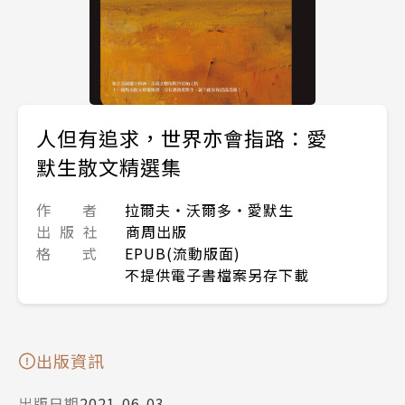
人但有追求，世界亦會指路：愛
默生散文精選集
作 者
拉爾夫・沃爾多・愛默生
出 版 社
商周出版
格 式
EPUB(流動版面)
不提供電子書檔案另存下載
出版資訊
出版日期
2021-06-03