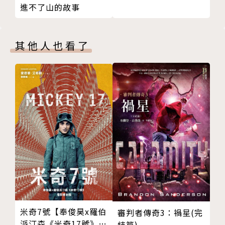
格蘭牧師世家，學童時期的他文靜沉潛，終日埋首書
進不了山的故事
頁。十四歲時，他以稚齡進入哈佛大學，就讀時寫了一
篇談蘇格拉底的小論文獲獎。大學同學對他最深刻的印
象，是他心智之成熟過人，尤其靈性是他最突出的人格
其他人也看了
特徵。
愛默生的一生，基本上都獻給了演講與寫作。他的生活
原則可以用這幾個詞來總結：卓然自立、文化、智識與
道德的獨立、自然與人類的神性、勞動的必要性、崇高
的理想性。他的文字歷久彌新，歷任美國總統無論黨
派、背景，均會從其中尋找美國開國的精神與力量。尤
其〈論自立〉更已成為美國總統發表演說時所引用的經
典文章。
一八八二年四月二十七日。愛默生因肺炎溘然長逝。
愛默生歷年的主要作品
一八三六《論自然》
一八四一《散文集》（系列一）
米奇7號【奉俊昊x羅伯
審判者傳奇3：禍星(完
派汀森《米奇17號》電
結篇)