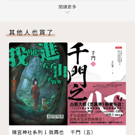
都視他為精神導師。
閱讀更多
愛默生的一生思想，幾乎都體現於他優美而氣勢磅礡的
散文之中。他最著名的〈論自立〉展現美國獨立進取的
其他人也買了
開國精神，為歷屆總統所必讀；〈論自然〉融合了東方
天人合一思想，充滿靈性與哲思；〈美國學人〉則被譽
為美國思想文化的「獨立宣言」。篇篇文字深沉而雋
永，為混亂時代中的心靈撫平焦躁，汲取智慧與力量。
作者簡介
拉爾夫・沃爾多・愛默生Ralph Waldo Emerson
19世紀美國最重要的思想家、演說家、散文家和詩
人，一生著述豐富，大多為散文。是確立美國文化精神
的代表人物，有「美國的孔子」之稱。
一八〇三年五月二十五日，愛默生生於波士頓一個新英
篠宮神社系列 1 我再也
千門（五）