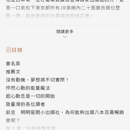
曾一口氣包下東京都所有JR車廂內二十面廣告版位整
整一週，最後獲得的效果遠遠超過花費。
看似狂妄的豪語、不走常規路的驚人之舉，竟然都讓他
閱讀更多
達成心中所想。
他，是怎麼做到的？
目錄
書名頁
關鍵就在於你對「達成目標」這件事的想法，以及有多
推薦文
相信自己可以做到。
沒有動機，夢想將不切實際！
植木宣隆認為：「要去想著自己是認真地期望這麼做，
怦然心動的能量魔法
且事情一定會如此發展。」
起心動念是一切的開始
在開始之前和採取行動的過程中，始終抱持這個想法且
致臺灣的各位讀者
堅持到最後，就會取得滿意的結果。
前言 明明是間小出版社，為何能夠出版八本百萬暢銷
書呢？
本書濃縮植木宣隆實踐此信念的心得以及和各領域傑出
第 1 章／去除極限意識
者共事40年的經驗，告訴讀者想如願以償必須先這麼