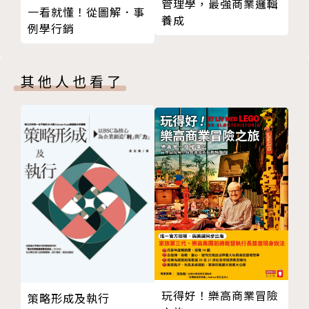
管理學，最強商業邏輯
一看就懂！從圖解．事
そ 軟體產業全部都是多產多死
自己的優勢，例如同樣題目的企劃，比起遵照統一格
養成
例學行銷
ぬ 是擁有出類拔萃優勢的作者嗎？
式、墨守成規，著重自己擅長的領域並放大強調，具備
し 若沒有女性的支持，銷售數量就無法增加
個人風格的報告更能吸引人目光。
ひ 是能夠帶去探病的書嗎？
其他人也看了
る 拚命提升累計銷售本數
✧不要用「脖子以上」工作，用你的手腳、肝、心臟、
ろ 長期暢銷書是企業的至寶
膽量與行動力
み 強烈祈求實現百萬銷售
成果不是坐在電腦前用腦袋奮力思考就能獲得，與其用
ら 亂調中也存在著美
大腦不斷思考為何產品賣不好，不如就算颳風下雨也出
第 3 章／不要用「脖子以上」工作
門走訪，讓客戶或廠商留下深刻印象；碰到不想錯過的
た 戰鬥吧！編輯們
企劃，哪怕來回寫上百封信，也要展現勢在必得的毅力
に 比起「脖子以上」，人類不如用「脖子以下」
與堅持。
あ 壓倒性的「量」會轉化成「質」
す 沙灘裡藏著沙金
✧目標是「最棒的工作與美好的人生」
ゆ 所有的名人一開始都是默默無名的
從事愈棒的工作，就愈能產出大量如愉悅、快樂和療癒
わ 簡單易懂才是真理
等的人生價值。因此要將自己放在變化性高的場所，透
玩得好！樂高商業冒險
策略形成及執行
な 這是本想要闡述什麼的書呢？
過工作學習、改變，進而提升自我價值，實現最美好的