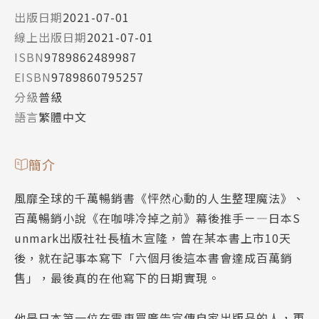
出版日期
2021-07-01
線上出版日期
2021-07-01
ISBN
9789862489987
EISBN
9789860795257
分級
普級
語言
繁體中文
簡介
風靡全球的千萬暢銷書《怦然心動的人生整理魔法》、
百萬暢銷小說《在咖啡冷掉之前》幕後推手－—日本S
unmark出版社社長植木宣隆，曾在某本書上市10天
後，就在記事本寫下「六個月後這本書會達成百萬銷
售」，最後真的在他寫下的日期實現。
他是日本第一位在電車買廣告宣傳自家出版品的人，更