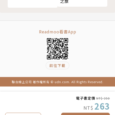
之旅
も 內容太豐富並不會熱賣
人生。
お 書名是否會讓人產生「驚奇」呢？
ふ 用正面向量來思考吧
從動機開始，瞄準他人不敢想的目標，挑戰他人不敢使
よ 書名提案會在黎明前造訪
用的方法，
Readmoo看書App
と 只要堅持到底，老天爺是不會放棄你的
唯有不自我拘束、真心相信自己，你終將收獲豐碩的果
り 道理永遠會背叛你
實！
く 反覆回到自己的主場
第 4 章／讓所有人都能製作暢銷書的制度
本書特色
け 經營首先是為了員工與其家人
前往下載
は 神經太過緊繃可是會繃斷的
1. 作者在超過40年的職涯中，歷經景氣動盪、行業起
さ 產假是理所當然的公司
伏等各種挑戰，積累成人生智慧。他在書中的概念與方
聯合線上公司 著作權所有 © udn.com. All Rights Reserved.
せ 來製作會讓全世界二千萬人都閱讀的書吧
法不只能鼓勵年輕人拋開身上的枷鎖、勇敢創造自己的
の 成為悠閒靠版稅度日的公司!?
價值，也適合企業家借鏡思考自己的人生與經營哲學。
電子書定價
NT$ 350
れ 從歷史中學習「長久興盛的理由」
263
め 目標是「最棒的工作與美好的人生」
NT$
2. 作者曾和稻盛和夫、船井幸雄、近藤麻里惠等大師
後記
多次合作，眼界寬廣、底蘊深厚。身為長者的他以平易