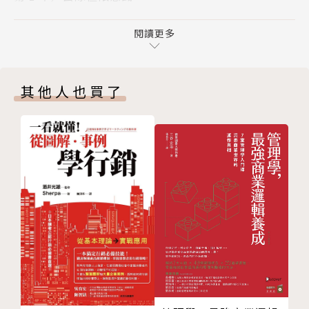
ま 首先就從「這麼想」開始
做：
ね 寫下願望並發表出來
閱讀更多
つ 下個熱銷品會從「稀奇古怪的事物」中產生
✧去除極限意識，擁有打破既有框架的思維及勇氣
き 創造並推廣殺手級內容
唯有突破限制，擺脫先例的束縛，才能拓展無限可能。
其他人也買了
や 在柳樹下放金魚
就像植木宣隆身為經營者，卻不像其他企業以成本為優
ち 只要加強長處，就能隱藏缺點
先，放膽嘗試業界不曾有過的創舉，最終回收超越所花
へ 變態正是創造的泉源
成本的報酬。
む 沒有不勉強的成功
う 是否正用會讓運氣變好的方式生活呢？
✧成為「變態」，在他人看不見的地方發揮變態之力
か 領會「過去皆為善」並向前邁進
變態往往能充分意識到自己的優勢，並盡全力堅持下
第 2 章／能量會驅使人行動
去，也就是正面意義的偏執狂。譬如近藤麻理惠也說過
い 一本書的能量會改變人生
自己是「整理方面的變態」，因此創造出引發全世界風
え 能量的傳播現象便是口耳相傳
潮的「麻理惠流整理術」。
て 向天地自然的道理學習
ほ 以「本然」為基礎制定策略
✧不需事事講求規矩，亂調中也存在著美
こ 一本能夠扶持困難人生的書
完成目標的手段不必非得按照規矩來，而是要盡情展現