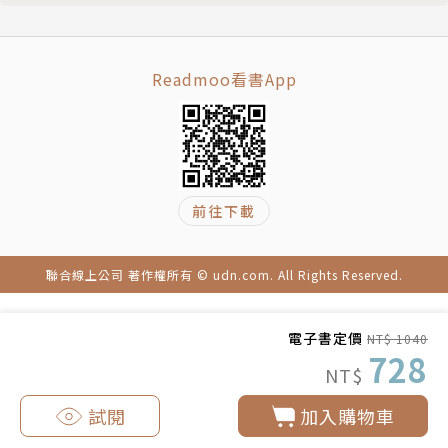
方式投入防疫工作。《瘟疫》的故事展現了認識世界的
荒謬之外，必須要站出來加以反抗，才能爭取到自己的
幸福。小說裡還提到：「追求幸福沒什麼可恥的，但是
Readmoo看書App
獨自一個人幸福，就可能會讓人覺得可恥。」標示出這
種對幸福的追求，不是個人小利，而是全體的幸福。
《瘟疫》與《反抗者》、《正義者》同屬於卡繆同一創
作時期的作品，卡繆在其札記中稱為「反抗系列」，這
前往下載
系列的三部曲作品以小說、論述、戲劇等三種文類，反
覆辯證人類與惡對壘的反抗精神，訴求個人認知上的反
聯合線上公司 著作權所有 © udn.com. All Rights Reserved.
抗，面對過分的事物要勇於畫出底限，說不。
電子書定價
卡繆在一九四〇年創作《異鄉人》時有了寫作《瘟疫》
NT$ 1040
728
的靈感，當時德國占領了大半個法國，他隨著任職的
NT$
《巴黎晚報》遷移到克萊蒙費朗，再到波爾多，這種被
試閱
加入購物車
迫逃難、遷徙、被圍困的感受成了他的靈感。《瘟疫》