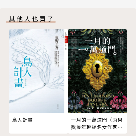
「卡繆反抗三部曲套書」：《瘟疫》＋《反抗者》＋
其他人也買了
《正義者》的出版，是首次嘗試將卡繆作品以他理想中
規畫的方式來呈現，還原當年卡繆出發表作品的順序，
三種類型的作品互相支援互相辯證，較為完整呈現作家
的創作概念。
《瘟疫》簡介
瘟疫逼我們打開眼睛，逼我們去思考。
世界上一切的惡和這世界本身的真相，也會出現在瘟疫
中。
面對這樣的瘟疫，人們該奉行的唯一口令是反抗。
鳥人計畫
一月的一萬道門（雨果
— 卡繆 —
獎最年輕提名女作家，
滿貫入圍各大奇幻獎