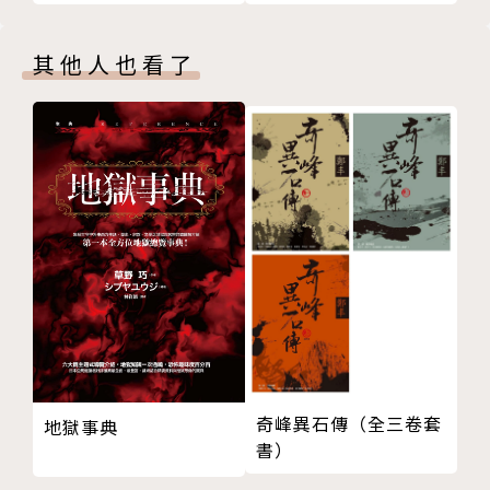
疫情後卻發現，人之所以比鬼可怕，是因為我們會輕易
承認善良的存在，以強化鬼的可怕，卻常常不願承認某
其他人也看了
些人會善良。
那些，就是沒人說的故事，也是你我身邊最熟悉的故
事。
第一本書：《比鬼故事更可怕的是你我身邊的故事》
臉書粉專：比鬼故事更可怕的是你我身邊的故事
而這一本的可怕藏在哪，你找到了嗎？
繪者簡介
Hannah Tsou
奇峰異石傳（全三卷套
鄒瑋琳，星期日出生的微醺系插畫家，擅長用可愛的手
地獄事典
書）
繪筆觸，描繪各種壞壞、喜歡惡作劇，但是認真生活的
都市女子。插畫風格輕鬆帶點幽默感，適合疲累的下班