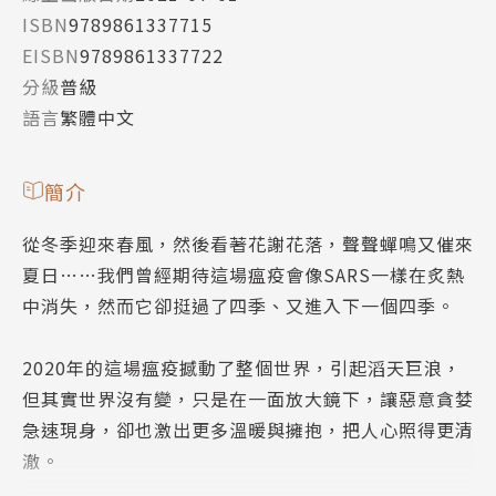
ISBN
9789861337715
EISBN
9789861337722
分級
普級
語言
繁體中文
簡介
從冬季迎來春風，然後看著花謝花落，聲聲蟬鳴又催來
夏日……我們曾經期待這場瘟疫會像SARS一樣在炙熱
中消失，然而它卻挺過了四季、又進入下一個四季。
2020年的這場瘟疫撼動了整個世界，引起滔天巨浪，
但其實世界沒有變，只是在一面放大鏡下，讓惡意貪婪
急速現身，卻也激出更多溫暖與擁抱，把人心照得更清
澈。