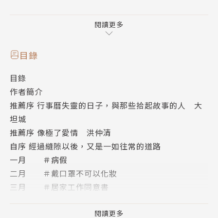
少女老王以30世代女性慧黠的雙眼與具穿透力的文
字，記錄下這一年十二個月看似不平常的日常。職場依
閱讀更多
舊有不平不義、還是有媒體以流量收益為依歸、家族親
情的習題仍然糾結難解、愛情有悲也會有喜……悲傷與
目錄
痛苦或許放大了些，但快樂與幸福的時刻卻也沒有因此
目錄
被抹去。這些發生在你我身邊的故事，可能永遠上不了
作者簡介
新聞，也無法在版上的熱門話題引起討論，但那才是臺
推薦序 行事曆失靈的日子，與那些拾起故事的人 大
灣自產的真實。
坦城
推薦序 像極了愛情 洪仲清
本書特色
自序 經過縫隙以後，又是一如往常的道路
◆ 感動分享80,000次，共鳴留言逾20,000筆，〈比鬼
一月 ＃病假
故事更可怕的是你我身邊的故事〉版主最新力作，寫出
二月 ＃戴口罩不可以化妝
屬於這個世代共同的銘刻
三月 ＃居家工作同意書
四月 ＃失業的正當理由
◆ 前作迴響熱烈！榮獲2020博客來心靈勵志年度暢銷
五月 ＃月老的勝負欲
閱讀更多
百大、Readmoo電子書年度暢銷百大、入圍2020誠品