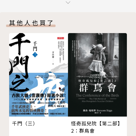
六月 ＃防疫新生活
閱讀職人大賞「年度新人」作家
七月 ＃口罩貨幣
其他人也買了
八月 ＃不要在疫情期間死掉就好了
共鳴推薦
九月 ＃消失的富井美紀
十月 ＃洗手乳的味道
暢銷作家 大坦誠／臨床心理師 洪仲清／諮商心理
十一月 ＃請再給三倍券一次機會
師 周慕姿／小說家 劉芷妤
十二月 ＃一下下而已 ＃又不會怎麼樣
版權頁
作者簡介
少女老王
曾任職於新聞媒體，現偶爾插花補習教育。
寫第一本書時還是二十代，出這一本書時已經變三十
代。
千門（三）
怪奇孤兒院【第二部】
疫情前我曾說：「人之所以比鬼可怕，是因為你會去想
2：群鳥會
像鬼多可怕，卻總相信人會善良。」