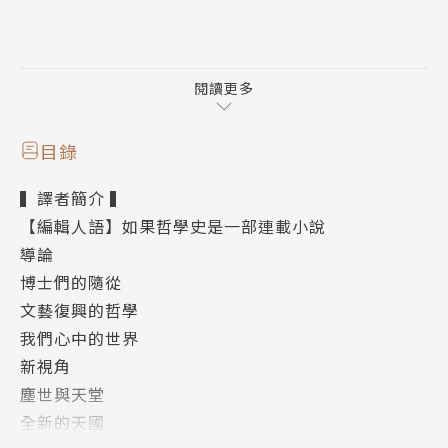
作為哲學普及開路先鋒的普列希特被譽為德國哲學明
星，其每一本哲普書在全球銷量皆逾百萬冊，並長踞排
閱讀更多
行榜。他將帶著讀者在卷二從古代哲學進入近代哲學。
目錄
讀者會穿越文藝復興、巴洛克時代、啟蒙運動以及德國
▍譯者簡介 ▍
觀念論的思想世界。看見義大利商業市鎮的繁榮、跨入
【編輯人語】如果哲學史是一部連載小說
工業時代早期的大不列顛和大革命前的法國，如何成為
導論
路德、伽利略、笛卡兒、霍布斯，乃至於伏爾泰、盧
博士們的隨從
梭、康德和黑格爾的思想交鋒舞台，他們嘗試破除教會
文藝復興的哲學
的干涉，勾勒出國家的模型，醞釀出公民的社會，擁護
我們心中的世界
降幅人間的市場經濟。
新視角
塵世與天堂
普列希特的筆法引人入勝，生動地闡明了思想背後的經
全新的天國
濟、政治、社會背景，讓讀者得以一窺自由主義和民主