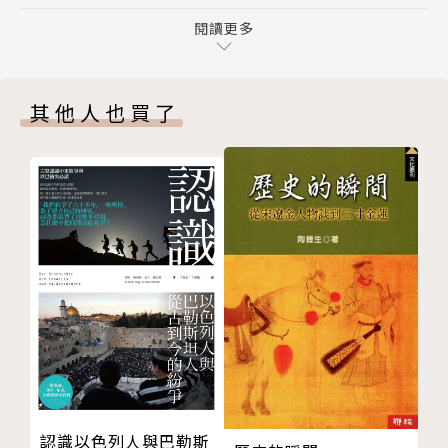
巴洛克時期哲學
思想是如何踏上主流思想的凱旋之路！
我思故我在
閱讀更多
清晰事物的神
作者簡介
被馴服的暴力
其他人也買了
啟蒙運動時代的哲學
理察．大衛．普列希特Richard David Precht
個人及其所有物
哲學家、政論家、作家、媒體出版人。一九六四年出生
空白的蠟板
於德國索林根市。一九九四年於科隆大學取得博士學
所有人的幸福
位，其後幾乎任職過德國各大報與電台，並曾獲美國芝
瓦解中的老屋
加哥論壇報（Chicago Tribune）記者獎學金。目前
公共理性
身兼呂訥堡大學（Leuphana Universität Lünebur
德國觀念論的哲學
g）的哲學名譽教授，以及柏林漢斯艾斯勒音樂學院
在精神的寰宇中
（Hochschule für Musik Hanns Eisler Berlin）之
我心裡的道德法則
哲學與美學名譽教授。
至高的觀點
二○○○年榮獲生物醫學大獎。童年回憶《列寧只來到
靈魂世界或者世界靈魂？
盧登夏德》（Lenin kam nur bis
美的存有和顯象
Lüdenscheid）已拍成電影。哲普著作《我是誰？》
認識以色列人與巴勒斯