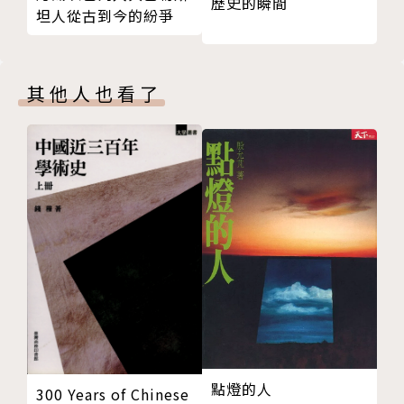
歷史的終結
歷史的瞬間
一鳴驚人，榮登《明鏡週刊》非文學類排行榜冠 軍，
坦人從古到今的紛爭
參考書目
長踞德國亞馬遜排行榜不分類冠軍。
感謝
著作如《我是誰》（啟示，二○一○）、《無私的藝
人名索引
術》（啟示，二○一二）以及《愛情的哲 學》（商
其他人也看了
周，二○一五）皆為國際暢銷書，共被翻譯超過四十種
語言。自二○一二年起，他在德國 電視二台主持自己
的哲學節目《普列希特》（Precht）。
他於二○一五開始進行了一段哲學史的長征，於同年出
版了《認識世界：西洋哲學史卷一》（商周，二○二
一），隨後陸續出版了《認識自己：西洋哲學史卷二》
（商周，二○二一）、《做你自己：西洋哲學史卷三》
（商周，二○二一）。而第四冊預計於二○二二在德國
出版。
譯者簡介
點燈的人
300 Years of Chinese