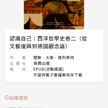
認識自己：西洋哲學史卷二（從
文藝復興到德國觀念論）
作 者
理察．大衛．普列希特
出 版 社
商周出版
格 式
EPUB(流動版面)
不提供電子書檔案另存下載
出版資訊