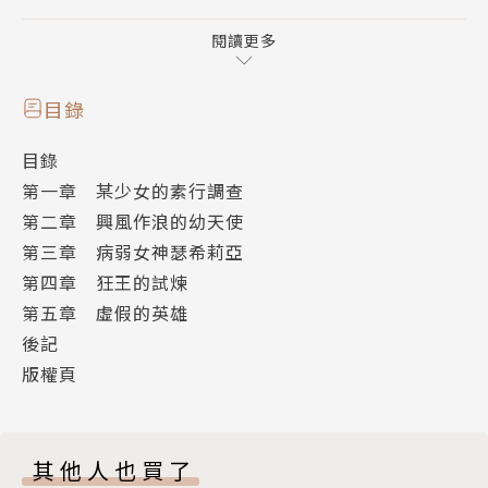
在遙遠的未來，只為復仇而活著的男子阿爾貝特‧弗雷
澤成為了傳說。一名繼承了他的意志的少年，開啟了跨
閱讀更多
時代的物語──
目錄
目錄
第一章 某少女的素行調查
第二章 興風作浪的幼天使
第三章 病弱女神瑟希莉亞
第四章 狂王的試煉
第五章 虛假的英雄
後記
版權頁
其他人也買了