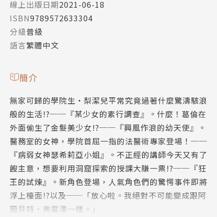
線上出版日期
2021-06-18
ISBN
9789572633304
分級
普級
語言
繁體中文
簡介
無家可歸的學院生‧梨潔兒平常究竟過著什麼驚濤駭浪
般的生活!?──『某少女的素行調查』。什麼！葛倫在
外面偷生了金髮美少女!?──『興風作浪的幼天使』。
醫務室的女神，學院首屈一指的法醫術專家登場！──
『病弱女神瑟希莉亞小姐』。不正經的講師今天又有了
餿主意，想要利用洞窟探索的授課大賺一票!?──『狂
王的試煉』。新角色登場，人氣角色們的驚愕事件即將
浮上檯面!?以及──「放心啦。我絕對不可能變成跟阿
爾貝特‧弗雷澤一樣。」