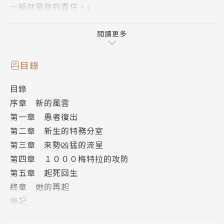
一頓就是我的責任。」
這個偶然會是命運的惡作劇嗎？為了拯救梨潔兒的性
命，也為了從阿爾貝特的口中問出真相，愚者葛倫重出
閱讀更多
江湖！
目錄
目錄
序章 新的風雲
第一章 愚者復出
第二章 新生的特務分室
第三章 來勢凶猛的流星
第四章 １０００梅特拉的攻防
第五章 起死回生
終章 她的再起
後記
版權頁