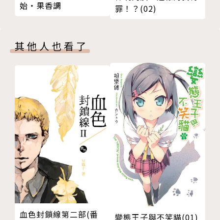
始‧果香調
罪！？(02)
其他人也看了
血色封鎖線第二部(番
變態王子與不笑貓(01)