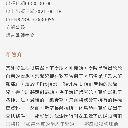
出版日期
0000-00-00
線上出版日期
2021-06-18
ISBN
9789572630099
分級
普級
語言
繁體中文
簡介
意外發生得很突然。下學期才剛開始，學院呈現出欣欣
向榮的景象，梨潔兒卻在教室昏倒了。病名是『乙太解
離症』。屬於『Project：Revive Life』產物的梨潔
兒，壽命即將走到盡頭。為了治好梨潔兒，葛倫試遍了
各種方法，最後的一線希望，只剩特務分室持有的極機
密資料──然而，新室長薩拉斯‧休馬赫向葛倫提出了
交換條件──那就是討伐企圖行刺女王陛下的逆賊阿爾
貝特!? 「如果他真的墮入了邪道……那麼狠狠修理他