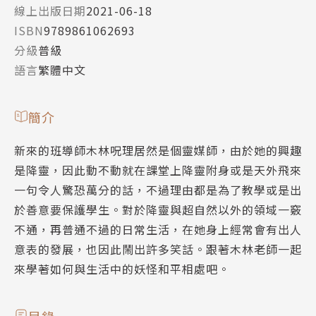
線上出版日期
2021-06-18
ISBN
9789861062693
分級
普級
語言
繁體中文
簡介
新來的班導師木林呪理居然是個靈媒師，由於她的興趣
是降靈，因此動不動就在課堂上降靈附身或是天外飛來
一句令人驚恐萬分的話，不過理由都是為了教學或是出
於善意要保護學生。對於降靈與超自然以外的領域一竅
不通，再普通不過的日常生活，在她身上經常會有出人
意表的發展，也因此鬧出許多笑話。跟著木林老師一起
來學著如何與生活中的妖怪和平相處吧。
目錄