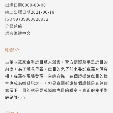
出版日期
0000-00-00
線上出版日期
2021-06-18
ISBN
9789863820932
分級
普級
語言
繁體中文
簡介
古董收藏家金剛虎目遭人殺害，警方懷疑兇手是虎目的
前妻。為了解救母親，虎目的兒子前來委託森羅查明真
相。森羅在現場發現一台錄音機，這個證據讓虎目的繼
室也成為嫌疑犯之一。但是森羅卻說這個證據是真兇故
意留下，目的就是要栽贓給虎目的繼室。真正的兇手到
底是誰…？