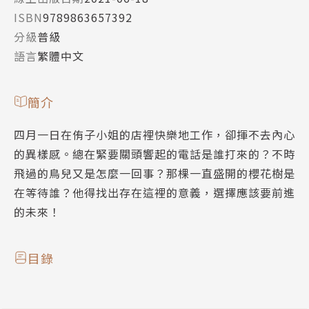
ISBN
9789863657392
分級
普級
語言
繁體中文
簡介
四月一日在侑子小姐的店裡快樂地工作，卻揮不去內心
的異樣感。總在緊要關頭響起的電話是誰打來的？不時
飛過的鳥兒又是怎麼一回事？那棵一直盛開的櫻花樹是
在等待誰？他得找出存在這裡的意義，選擇應該要前進
的未來！
目錄