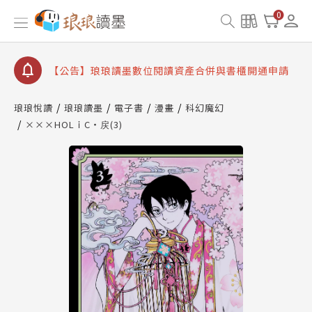
【公告】因 Readmoo 讀墨系統維護中，本站同步暫
0
停部分閱讀服務
【公告】琅琅讀墨數位閱讀資產合併與書櫃開通申請
【公告】琅琅讀墨書櫃開通常見問題
【公告】琅琅讀墨 3 分鐘完成書櫃開通與資產合併申
請圖文教學
琅琅悅讀
琅琅讀墨
電子書
漫畫
科幻魔幻
【公告】琅琅書店服務升級重要說明及資產合併結果
×××HOLｉC・戻(3)
查詢
【公告】因 Readmoo 讀墨系統維護中，本站同步暫
停部分閱讀服務