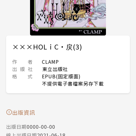
×××HOLｉC・戻(3)
作 者
CLAMP
出 版 社
東立出版社
格 式
EPUB(固定版面)
不提供電子書檔案另存下載
出版資訊
出版日期
0000-00-00
線上出版日期
2021-06-18